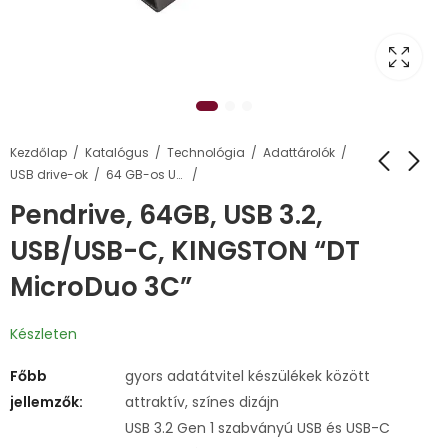
Kezdőlap
Katalógus
Technológia
Adattárolók
USB drive-ok
64 GB-os USB pendrive-ok
Pendrive, 64GB, USB 3.2,
USB/USB-C, KINGSTON “DT
MicroDuo 3C”
Készleten
Főbb
gyors adatátvitel készülékek között
jellemzők:
attraktív, színes dizájn
USB 3.2 Gen 1 szabványú USB és USB-C