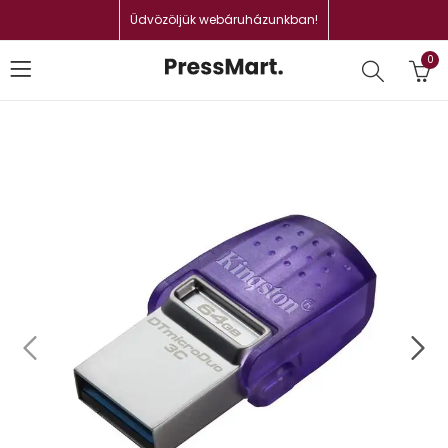
Üdvözöljük webáruházunkban!
0