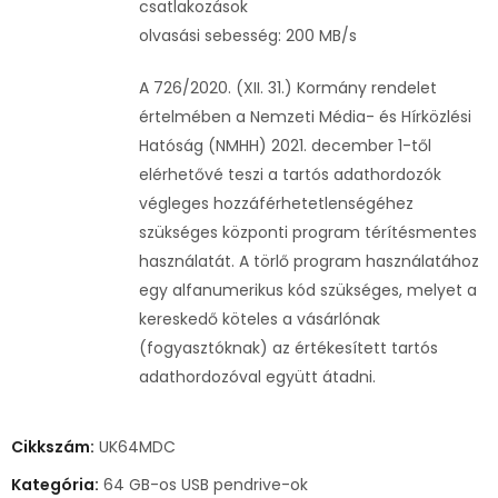
csatlakozások
olvasási sebesség: 200 MB/s
A 726/2020. (XII. 31.) Kormány rendelet
értelmében a Nemzeti Média- és Hírközlési
Hatóság (NMHH) 2021. december 1-től
elérhetővé teszi a tartós adathordozók
végleges hozzáférhetetlenségéhez
szükséges központi program térítésmentes
használatát. A törlő program használatához
egy alfanumerikus kód szükséges, melyet a
kereskedő köteles a vásárlónak
(fogyasztóknak) az értékesített tartós
adathordozóval együtt átadni.
Cikkszám:
UK64MDC
Kategória:
64 GB-os USB pendrive-ok