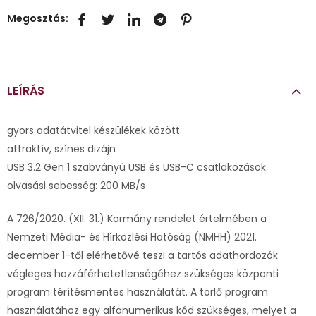
Megosztás:
LEÍRÁS
gyors adatátvitel készülékek között
attraktív, színes dizájn
USB 3.2 Gen 1 szabványú USB és USB-C csatlakozások
olvasási sebesség: 200 MB/s
A 726/2020. (XII. 31.) Kormány rendelet értelmében a
Nemzeti Média- és Hírközlési Hatóság (NMHH) 2021.
december 1-től elérhetővé teszi a tartós adathordozók
végleges hozzáférhetetlenségéhez szükséges központi
program térítésmentes használatát. A törlő program
használatához egy alfanumerikus kód szükséges, melyet a