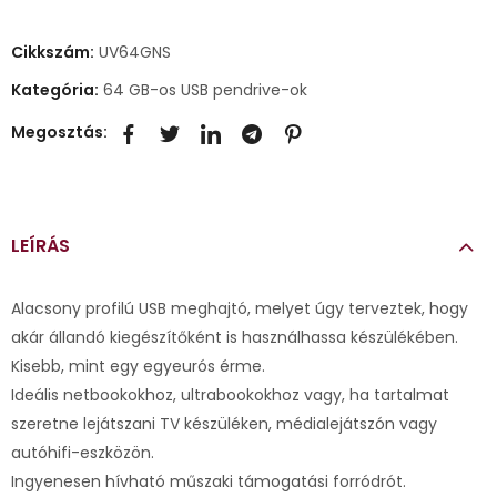
Cikkszám:
UV64GNS
Kategória:
64 GB-os USB pendrive-ok
Megosztás:
LEÍRÁS
Alacsony profilú USB meghajtó, melyet úgy terveztek, hogy
akár állandó kiegészítőként is használhassa készülékében.
Kisebb, mint egy egyeurós érme.
Ideális netbookokhoz, ultrabookokhoz vagy, ha tartalmat
szeretne lejátszani TV készüléken, médialejátszón vagy
autóhifi-eszközön.
Ingyenesen hívható műszaki támogatási forródrót.