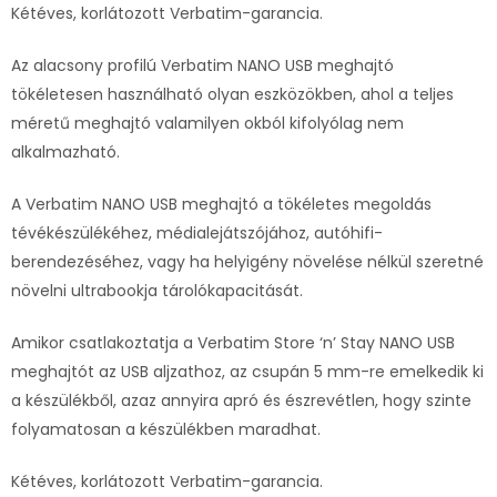
Kétéves, korlátozott Verbatim-garancia.
Az alacsony profilú Verbatim NANO USB meghajtó
tökéletesen használható olyan eszközökben, ahol a teljes
méretű meghajtó valamilyen okból kifolyólag nem
alkalmazható.
A Verbatim NANO USB meghajtó a tökéletes megoldás
tévékészülékéhez, médialejátszójához, autóhifi-
berendezéséhez, vagy ha helyigény növelése nélkül szeretné
növelni ultrabookja tárolókapacitását.
Amikor csatlakoztatja a Verbatim Store ‘n’ Stay NANO USB
meghajtót az USB aljzathoz, az csupán 5 mm-re emelkedik ki
a készülékből, azaz annyira apró és észrevétlen, hogy szinte
folyamatosan a készülékben maradhat.
Kétéves, korlátozott Verbatim-garancia.