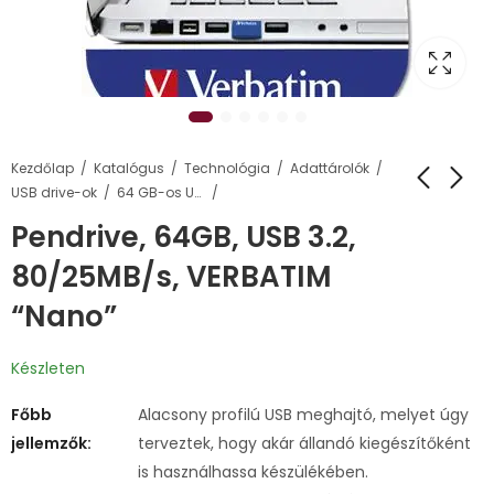
Kezdőlap
Katalógus
Technológia
Adattárolók
USB drive-ok
64 GB-os USB pendrive-ok
Pendrive, 64GB, USB 3.2,
80/25MB/s, VERBATIM
“Nano”
Készleten
Főbb
Alacsony profilú USB meghajtó, melyet úgy
jellemzők:
terveztek, hogy akár állandó kiegészítőként
is használhassa készülékében.