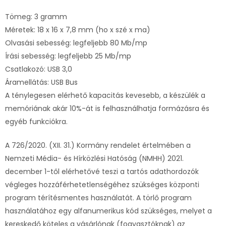
Tömeg: 3 gramm
Méretek: 18 x 16 x 7,8 mm (ho x szé x ma)
Olvasási sebesség: legfeljebb 80 Mb/mp
Írási sebesség: legfeljebb 25 Mb/mp
Csatlakozó: USB 3,0
Áramellátás: USB Bus
A ténylegesen elérhető kapacitás kevesebb, a készülék a
memóriának akár 10%-át is felhasználhatja formázásra és
egyéb funkciókra.
A 726/2020. (XII. 31.) Kormány rendelet értelmében a
Nemzeti Média- és Hírközlési Hatóság (NMHH) 2021.
december 1-től elérhetővé teszi a tartós adathordozók
végleges hozzáférhetetlenségéhez szükséges központi
program térítésmentes használatát. A törlő program
használatához egy alfanumerikus kód szükséges, melyet a
kereskedő köteles a vásárlónak (fogyasztóknak) az