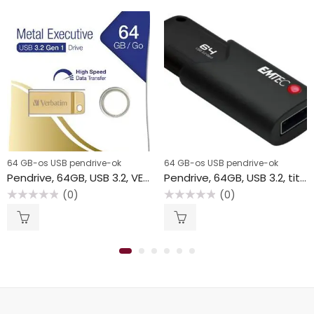
64 GB-os USB pendrive-ok
64 GB-os USB pendrive-ok
Pendrive, 64GB, USB 3.2, VERBATIM “Executive Metal”, arany
Pendrive, 64GB, USB 3.2, titkosított, EMTEC “B120 Click Secure”
(0)
(0)
Értékelés:
Értékelés:
0
0
/
/
5
5