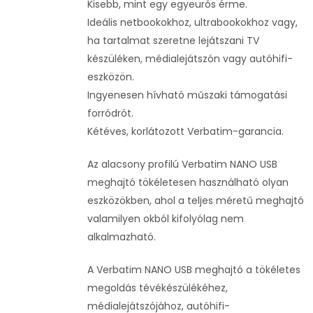
Kisebb, mint egy egyeurós érme.
Ideális netbookokhoz, ultrabookokhoz vagy,
ha tartalmat szeretne lejátszani TV
készüléken, médialejátszón vagy autóhifi-
eszközön.
Ingyenesen hívható műszaki támogatási
forródrót.
Kétéves, korlátozott Verbatim-garancia.
Az alacsony profilú Verbatim NANO USB
meghajtó tökéletesen használható olyan
eszközökben, ahol a teljes méretű meghajtó
valamilyen okból kifolyólag nem
alkalmazható.
A Verbatim NANO USB meghajtó a tökéletes
megoldás tévékészülékéhez,
médialejátszójához, autóhifi-