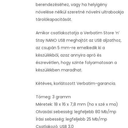
berendezéséhez, vagy ha helyigény
növelése nélkül szeretné növelni ultrabookja
tárolókapacitását.
Amikor csatlakoztatja a Verbatim Store ‘n’
Stay NANO USB meghajtót az USB aljzathoz,
az csupán 5 mm-re emelkedik ki a
készülékből, azaz annyira apró és
észrevétlen, hogy szinte folyamatosan a
készülékben maradhat.
Kétéves, korlátozott Verbatim-garancia.
Tömeg: 3 gramm
Méretek: 18 x 16 x 7,8 mm (ho x szé x ma)
Olvasási sebesség: legfeljebb 80 Mb/mp
Írási sebesség: legfeljebb 25 Mb/mp
Csatlakozó: USB 3,0