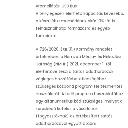
Áramellátás: USB Bus
A ténylegesen elérhető kapacitás kevesebb,
a készülék a memóriának akár 10%-át is
felhasználhatja formázásra és egyéb
funkciókra.
A 726/2020. (XII. 31.) Kormány rendelet
értelmében a Nemzeti Média- és Hírközlési
Hatóság (NMHH) 2021. december 1-től
elérhetővé teszi a tartós adathordozók
végleges hozzáférhetetlenségéhez
szükséges központi program térítésmentes
használatát. A törlő program használatához
egy alfanumerikus kód szükséges, melyet a
kereskedő köteles a vásárlónak
(fogyasztóknak) az értékesített tartós
adathordozóval együtt átadni.