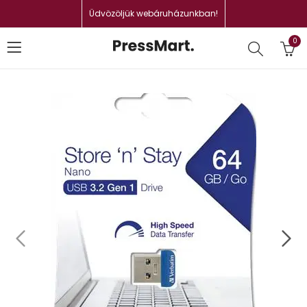
Üdvözöljük webáruházunkban!
0