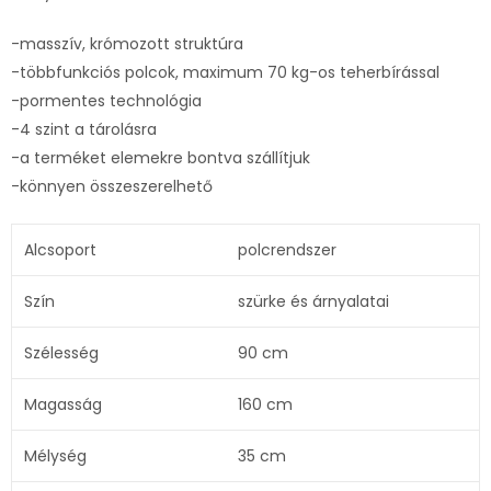
-masszív, krómozott struktúra
-többfunkciós polcok, maximum 70 kg-os teherbírással
-pormentes technológia
-4 szint a tárolásra
-a terméket elemekre bontva szállítjuk
-könnyen összeszerelhető
Alcsoport
polcrendszer
Szín
szürke és árnyalatai
Szélesség
90 cm
Magasság
160 cm
Mélység
35 cm