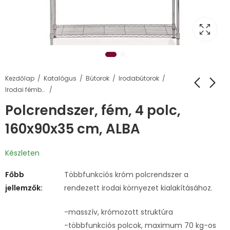
Kezdőlap
Katalógus
Bútorok
Irodabútorok
Irodai fémbútorok, öltözőszekrények
Polcrendszer, fém, 4 polc,
160x90x35 cm, ALBA
Készleten
Főbb
Többfunkciós króm polcrendszer a
jellemzők:
rendezett irodai környezet kialakításához.
-masszív, krómozott struktúra
-többfunkciós polcok, maximum 70 kg-os