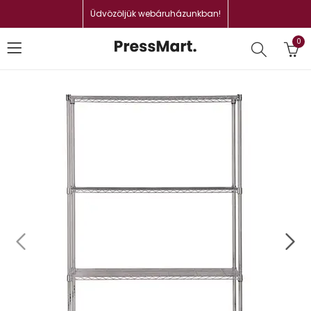
Üdvözöljük webáruházunkban!
0