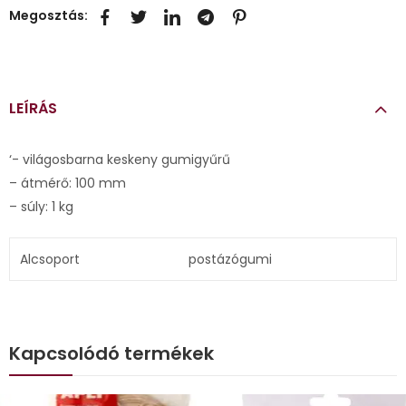
Megosztás:
LEÍRÁS
‘- világosbarna keskeny gumigyűrű
– átmérő: 100 mm
– súly: 1 kg
Alcsoport
postázógumi
Kapcsolódó termékek