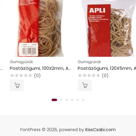
Gumigyűrűk
Gumigyűrűk
Postázógumi, 100X2mm, APLI, 100g
Postázógumi, 120X5mm, APLI, 100g
(0)
(0)
Értékelés:
Értékelés:
0
0
/
/
5
5
FontPress © 2026, powered by
KissCsabi.com