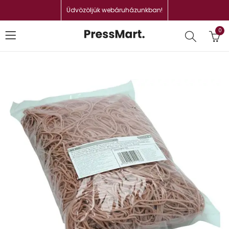
Üdvözöljük webáruházunkban!
0