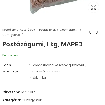
Kezdőlap
Katalógus
Irodaszerek
Csomagolás, tárolás
Gumigyűrűk
Postázógumi, 1 kg, MAPED
Készleten
Főbb
‘- világosbarna keskeny gumigyűrű
jellemzők:
– átmérő: 100 mm
– súly: 1 kg
Cikkszám:
IMA351109
Kategória:
Gumigyűrűk