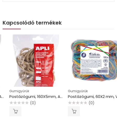
Kapcsolódó termékek
Gumigyűrűk
Gumigyűrűk
Postázógumi, 160X5mm, APLI, 100g.
Postázógumi, 60X2 mm, VICTORIA FACILITY, 0,5 kg, vegyes színű
(0)
(0)
Értékelés:
Értékelés:
0
0
/
/
5
5