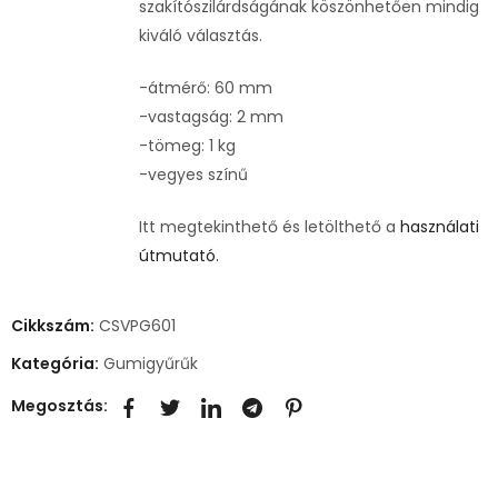
szakítószilárdságának köszönhetően mindig
kiváló választás.
-átmérő: 60 mm
-vastagság: 2 mm
-tömeg: 1 kg
-vegyes színű
Itt megtekinthető és letölthető a
használati
útmutató.
Cikkszám:
CSVPG601
Kategória:
Gumigyűrűk
Megosztás: