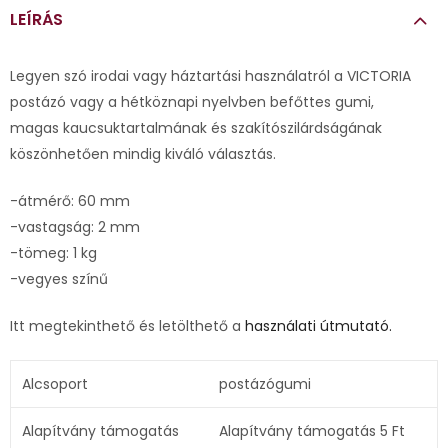
LEÍRÁS
Legyen szó irodai vagy háztartási használatról a VICTORIA
postázó vagy a hétköznapi nyelvben befőttes gumi,
magas kaucsuktartalmának és szakítószilárdságának
köszönhetően mindig kiváló választás.
-átmérő: 60 mm
-vastagság: 2 mm
-tömeg: 1 kg
-vegyes színű
Itt megtekinthető és letölthető a
használati útmutató.
Alcsoport
postázógumi
Alapítvány támogatás
Alapítvány támogatás 5 Ft