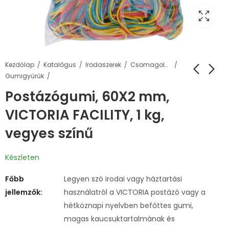
Kezdőlap
Katalógus
Irodaszerek
Csomagolás, tárolás
Gumigyűrűk
Postázógumi, 60X2 mm,
VICTORIA FACILITY, 1 kg,
vegyes színű
Készleten
Főbb
Legyen szó irodai vagy háztartási
jellemzők:
használatról a VICTORIA postázó vagy a
hétköznapi nyelvben befőttes gumi,
magas kaucsuktartalmának és