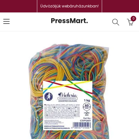
Üdvözöljük webáruházunkban!
0