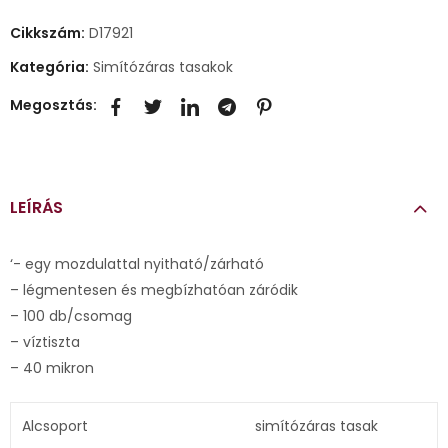
Cikkszám:
D17921
Kategória:
Simítózáras tasakok
Megosztás:
LEÍRÁS
‘- egy mozdulattal nyitható/zárható
– légmentesen és megbízhatóan záródik
– 100 db/csomag
– víztiszta
– 40 mikron
Alcsoport
simítózáras tasak