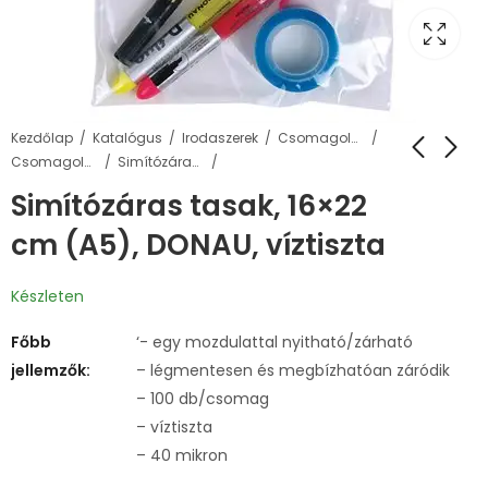
Kezdőlap
Katalógus
Irodaszerek
Csomagolás, tárolás
Csomagoló tasakok, táskák
Simítózáras tasakok
Simítózáras tasak, 16×22
cm (A5), DONAU, víztiszta
Készleten
Főbb
‘- egy mozdulattal nyitható/zárható
jellemzők:
– légmentesen és megbízhatóan záródik
– 100 db/csomag
– víztiszta
– 40 mikron