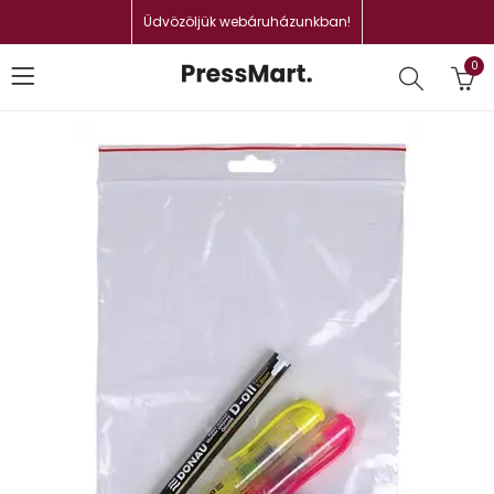
Üdvözöljük webáruházunkban!
0