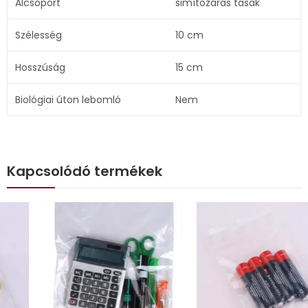
Alcsoport
simítózáras tasak
Szélesség
10 cm
Hosszúság
15 cm
Biológiai úton lebomló
Nem
Kapcsolódó termékek