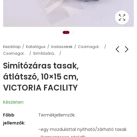
Kezdőlap
Katalógus
Irodaszerek
Csomagolás, tárolás
Csomagoló tasakok, táskák
Simítózáras tasakok
Simítózáras tasak,
átlátszó, 10×15 cm,
VICTORIA FACILITY
Készleten
Főbb
Termékjellemzők:
jellemzők:
-egy mozdulattal nyitható/zárható tasak