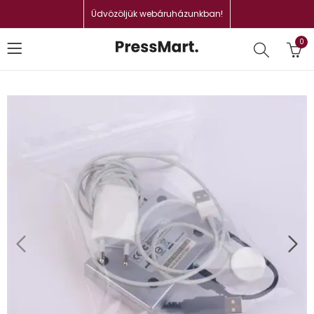
Üdvözöljük webáruházunkban!
0