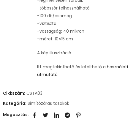
-légmentesen záródik
-többször felhasználható
-100 db/csomag
-víztiszta
-vastagság: 40 mikron
-méret: 10×15 cm
A kép illusztráció.
Itt megtekinthető és letölthető a
használati
útmutató.
Cikkszám:
CSTA03
Kategória:
Simítózáras tasakok
Megosztás: