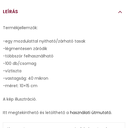
LEÍRÁS
Termékjellemzők:
-egy mozdulattal nyitható/zárható tasak
-légmentesen záródik
-többször felhasználható
-100 db/csomag
-víztiszta
-vastagság: 40 mikron
-méret: 10×15 cm
A kép illusztráció.
Itt megtekinthető és letölthető a
használati útmutató.