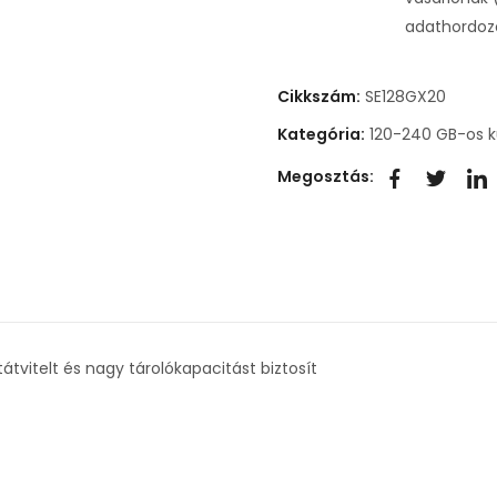
adathordozó
Cikkszám:
SE128GX20
Kategória:
120-240 GB-os k
Megosztás:
vitelt és nagy tárolókapacitást biztosít