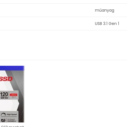
műanyag
USB 3.1 Gen 1
120-240 GB-os külső SSD meghajtók, USB