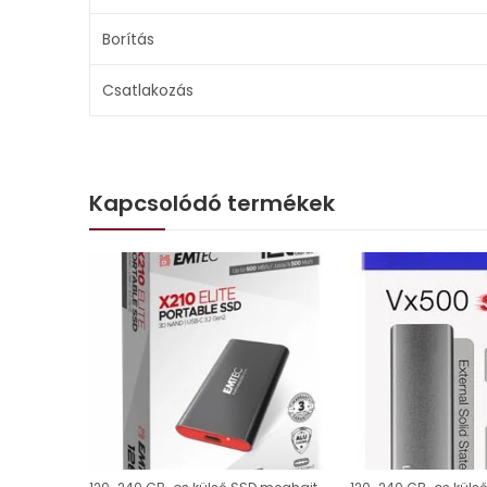
Borítás
Csatlakozás
Kapcsolódó termékek
120-240 GB-os külső SSD meghajtók, USB