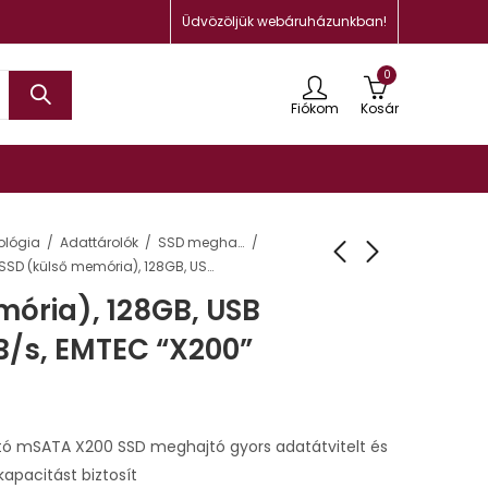
Üdvözöljük webáruházunkban!
0
Fiókom
Kosár
ológia
Adattárolók
SSD meghajtók
SSD (külső memória), 128GB, USB 3.2, 420/450 MB/s, EMTEC “X200”
ória), 128GB, USB
B/s, EMTEC “X200”
tó mSATA X200 SSD meghajtó gyors adatátvitelt és
kapacitást biztosít