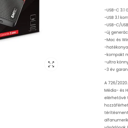
-USB-C 3.1 
-USB 3.1 kom
-USB-C/USB
-új generác
-Mac és Win
-hatékonyan
-kompakt m
-ultra könn
-3 év garan
A 726/2020.
Média- és H
elérhetővé 
hozzáférhe
térítésment
alfanumerik
vásárlónak 