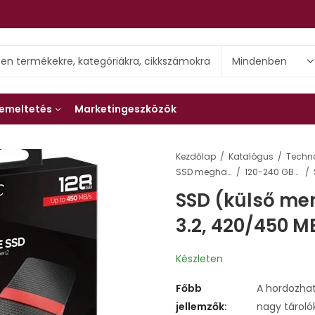
emeltetés
Marketingeszközök
Kezdőlap
Katalógus
Techn
SSD meghajtók, USB csatlakozóval
120-240 GB-os külső SSD meghajtók, USB
SSD (külső mem
3.2, 420/450 M
Készleten
Főbb
A hordozha
jellemzők:
nagy tároló