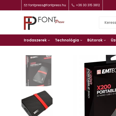
fontpress@fontpress.hu
+36 30 315 3812
Irodaszerek
Technológia
Bútorok
Üz