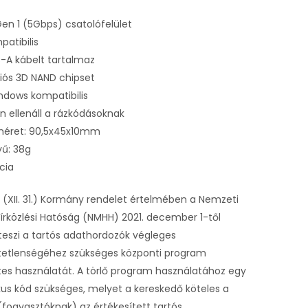
Gen 1 (5Gbps) csatolófelület
patibilis
-A kábelt tartalmaz
iós 3D NAND chipset
dows kompatibilis
 ellenáll a rázkódásoknak
éret: 90,5x45x10mm
yű: 38g
cia
 (XII. 31.) Kormány rendelet értelmében a Nemzeti
írközlési Hatóság (NMHH) 2021. december 1-től
teszi a tartós adathordozók végleges
tetlenségéhez szükséges központi program
es használatát. A törlő program használatához egy
us kód szükséges, melyet a kereskedő köteles a
(fogyasztóknak) az értékesített tartós