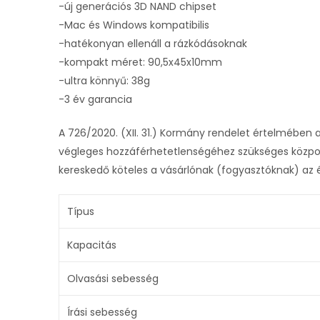
-új generációs 3D NAND chipset
-Mac és Windows kompatibilis
-hatékonyan ellenáll a rázkódásoknak
-kompakt méret: 90,5x45x10mm
-ultra könnyű: 38g
-3 év garancia
A 726/2020. (XII. 31.) Kormány rendelet értelmében 
végleges hozzáférhetetlenségéhez szükséges közpon
kereskedő köteles a vásárlónak (fogyasztóknak) az é
Típus
Kapacitás
Olvasási sebesség
Írási sebesség