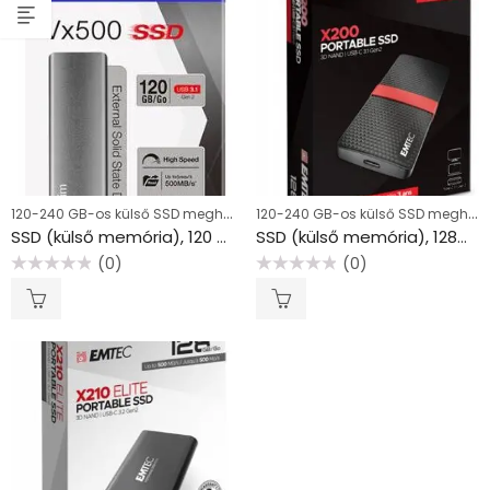
120-240 GB-os külső SSD meghajtók, USB
120-240 GB-os külső SSD meghajtók, USB
SSD (külső memória), 120 GB, USB 3.1, VERBATIM “Vx500”, szürke
SSD (külső memória), 128GB, USB 3.2, 420/450 MB/s, EMTEC “X200”
(0)
(0)
Értékelés:
Értékelés:
0
0
/
/
5
5