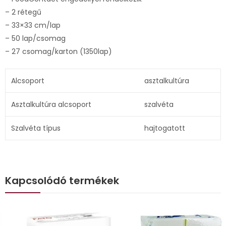
– 2 rétegű
– 33×33 cm/lap
– 50 lap/csomag
– 27 csomag/karton (1350lap)
Alcsoport
asztalkultúra
Asztalkultúra alcsoport
szalvéta
Szalvéta típus
hajtogatott
Kapcsolódó termékek