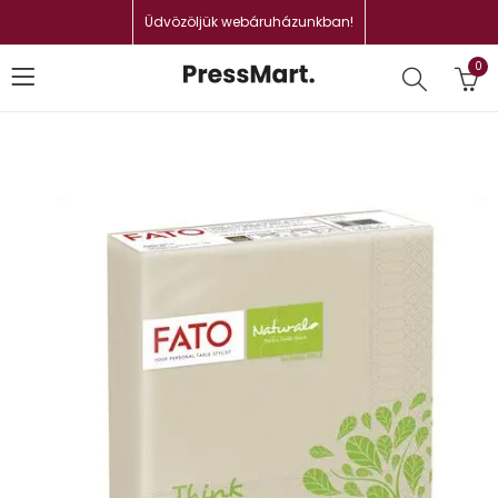
Üdvözöljük webáruházunkban!
0