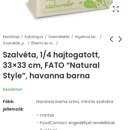
Kezdőlap
Katalógus
Üzemeltetés
Higiéniai termékek
Szalvéták, papírtörlők
Éttermi és színes szalvéták
Szalvéta, 1/4 hajtogatott,
33×33 cm, FATO “Natural
Style”, havanna barna
Készleten
Főbb
Havanna barna színű, mintás szalvéta
jellemzők:
– mintás
– FoodContact engedéllyel rendelkezik