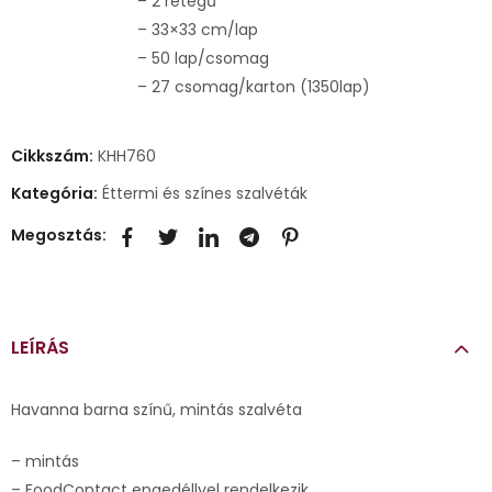
– 2 rétegű
– 33×33 cm/lap
– 50 lap/csomag
– 27 csomag/karton (1350lap)
Cikkszám:
KHH760
Kategória:
Éttermi és színes szalvéták
Megosztás:
LEÍRÁS
Havanna barna színű, mintás szalvéta
– mintás
– FoodContact engedéllyel rendelkezik