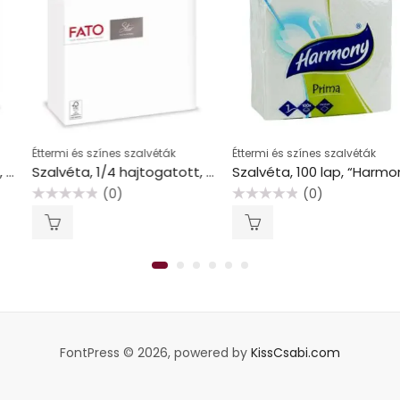
Éttermi és színes szalvéták
Éttermi és színes szalvéták
Szalvéta, 1/4 hajtogatott, 38×38 cm, FATO “Star”, fehér
Szalvéta, 100 lap, “Harmony Prima Plus”
(0)
(0)
Értékelés:
Értékelés:
0
0
/
/
5
5
FontPress © 2026, powered by
KissCsabi.com