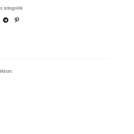
és adagolók
ékban.