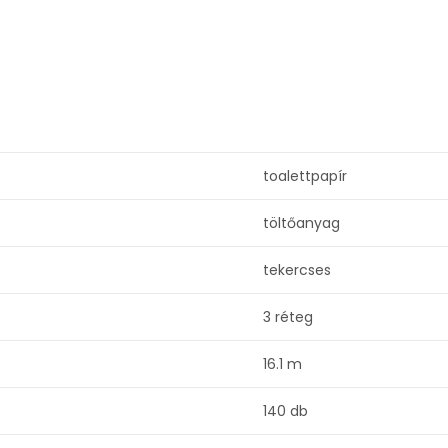
toalettpapír
töltőanyag
tekercses
3 réteg
16.1 m
140 db