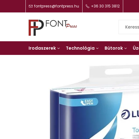
fontpress@fontpress.hu
+36 30 315 3812
Irodaszerek
Technológia
Bútorok
Üz