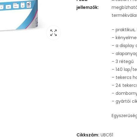
jellemzők:
megbízható
termékvála
– praktikus
– kényelme
– a display
– alapanyag:
– 3 rétegű
– 140 lap/t
– tekercs ho
– 24 teker
– domborn
– gyártói c
Egyszerűség
Cikkszám:
UBC61