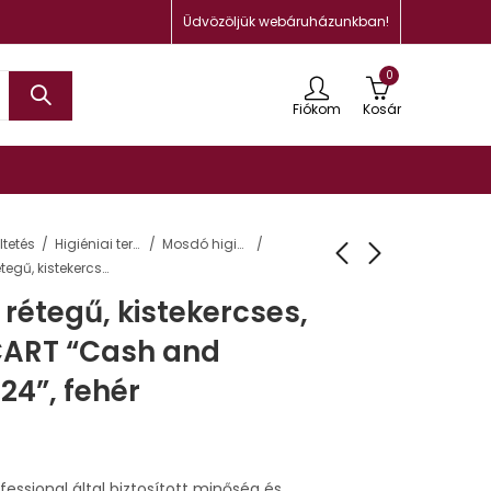
Üdvözöljük webáruházunkban!
0
Fiókom
Kosár
tetés
Higiéniai termékek
Mosdó higiénia
Toalettpapír, 3 rétegű, kistekercses, 24 tekercs, LUCART “Cash and Carry Strong 3.24”, fehér
 rétegű, kistekercses,
UCART “Cash and
24”, fehér
fessional által biztosított minőség és