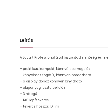
Leírás
A Lucart Professional által biztosított minőség és
– praktikus, kompakt, könnyű csomagolás
– kényelmes fogófül, könnyen hordozható
– a display doboz könnyen kinyitható
– alapanyag: tiszta cellulóz
– 3 rétegű
– 140 lap/tekercs
– tekercs hossza: 16,1 m