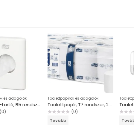
dagolók
Toalettpapírok és adagolók
Toalettpapírok
Intimtasak-tartó, B5 rendszer, Elevation, TORK, fehér
Toalettpapír, T7 rendszer, 2 rétegű, 13,1 cm átmérő, Advanced, TORK “Mid-size”, fehér
(0)
(
Értékelés:
Értékelés:
Tovább
Tovább
0
0
/
/
5
5