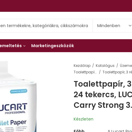
emeltetés
Marketingeszközök
Kezdőlap
Katalógus
Üzemel
Toalettpapírok és adagolók
Toalettpapír, 3
24 tekercs, L
Carry Strong 3.
Készleten
Főbb
A Lucart Pro