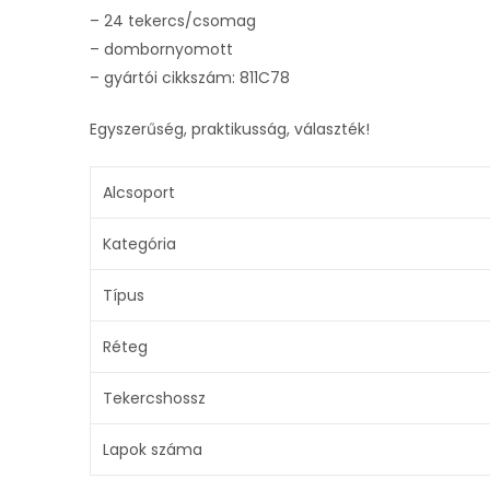
– 24 tekercs/csomag
– dombornyomott
– gyártói cikkszám: 811C78
Egyszerűség, praktikusság, választék!
Alcsoport
Kategória
Típus
Réteg
Tekercshossz
Lapok száma