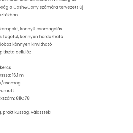
ság a Cash&Carry számára tervezett új
sztékban.
, kompakt, könnyű csomagolás
s fogófül, könnyen hordozható
 doboz könnyen kinyitható
 tiszta cellulóz
ekercs
ssza: 16,1 m
cs/csomag
yomott
ikkszám: 811C78
, praktikusság, választék!