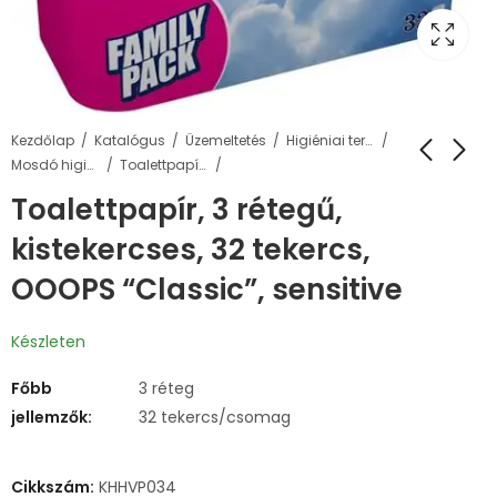
Kezdőlap
Katalógus
Üzemeltetés
Higiéniai termékek
Mosdó higiénia
Toalettpapírok és adagolók
Toalettpapír, 3 rétegű,
kistekercses, 32 tekercs,
OOOPS “Classic”, sensitive
Készleten
Főbb
3 réteg
jellemzők:
32 tekercs/csomag
Cikkszám:
KHHVP034