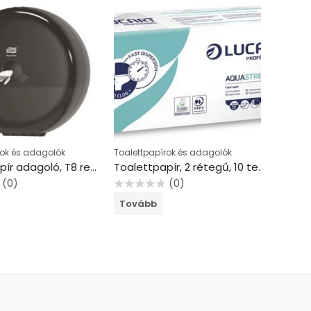
 és adagolók
Toalettpapírok és adagolók
Toalettpa
Toalettpapír adagoló, T8 rendszer, Elevation, TORK “SmartOne®”, fekete
Toalettpapír, 2 rétegű, 10 tekercs, kistekercses, 22 m, LUCART “Aquastream 10”
0)
(0)
Értékelés:
Értékelés:
Tovább
Tovább
0
0
/
/
5
5