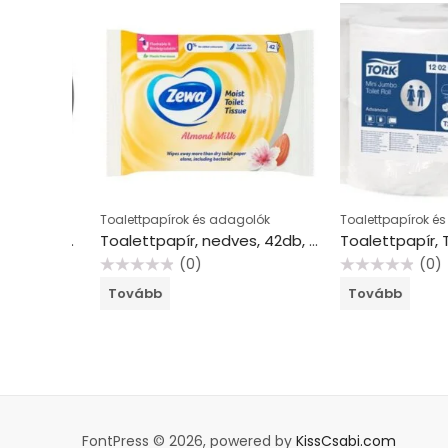
ók
Toalettpapírok és adagolók
Toalettpapírok és a
Toalettpapír adagoló, T2 rendszer, Elevation, TORK “Mini Jumbo”, fekete
Toalettpapír, nedves, 42db, ZEWA, mandulatej
(0)
(0)
Értékelés:
Értékelés:
Tovább
Tovább
0
0
/
/
5
5
FontPress © 2026, powered by
KissCsabi.com