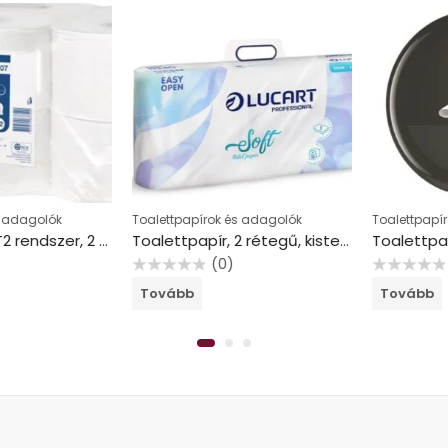
dagolók
Toalettpapírok és adagolók
Toalettpapírok
Toalettpapír, T2 rendszer, 2 rétegű, 19, 5 cm átmérő, Advanced, TORK “Mini Jumbo”, fehér
Toalettpapír, 2 rétegű, kistekercses, 10 tekercs, LUCART “Soft”, fehér
(0)
(
Értékelés:
Értékelés:
Tovább
Tovább
0
0
/
/
5
5