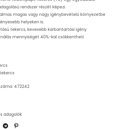
adagolású rendszer részét képezi.
lkalmas magas vagy nagy igénybevételű környezetbe
ényesebb helyeken is.
itású tekercs, kevesebb karbantartási igény
ználás mennyiségét 40%-kal csökkentheti
ercs
tekercs
kszáma: 472242
és adagolók