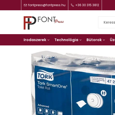
fontpress@fontpress.hu
+36 30 315 3812
Irodaszerek
Technológia
Bútorok
Üz