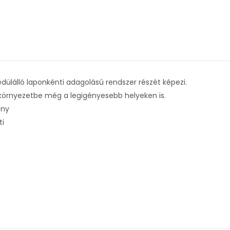
ülálló laponkénti adagolású rendszer részét képezi.
környezetbe még a legigényesebb helyeken is.
ény
ti