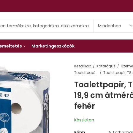
emeltetés
Marketingeszközök
Kezdőlap
Katalógus
Üzemel
Toalettpapírok és adagolók
Toalettpapír, T
19,9 cm átmér
fehér
Készleten
Főbb
A Tork Smar