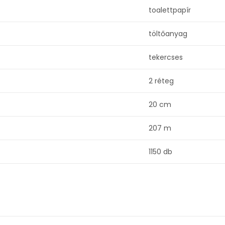
toalettpapír
töltőanyag
tekercses
2 réteg
20 cm
207 m
1150 db