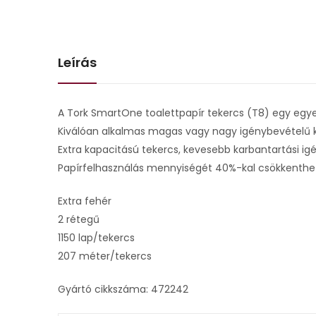
Leírás
A Tork SmartOne toalettpapír tekercs (T8) egy egyed
Kiválóan alkalmas magas vagy nagy igénybevételű 
Extra kapacitású tekercs, kevesebb karbantartási ig
Papírfelhasználás mennyiségét 40%-kal csökkenthe
Extra fehér
2 rétegű
1150 lap/tekercs
207 méter/tekercs
Gyártó cikkszáma: 472242