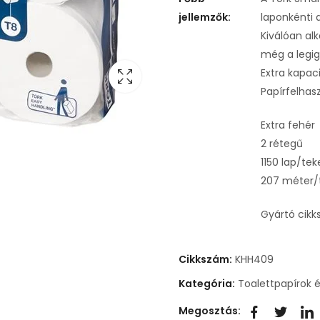
jellemzők:
laponkénti 
Kiválóan a
még a legig
Extra kapac
Papírfelhas
Extra fehér
2 rétegű
1150 lap/tek
207 méter/
Gyártó cik
Cikkszám:
KHH409
Kategória:
Toalettpapírok 
Megosztás: