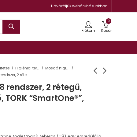
Üdvözöljük webáruházunkban!
0
Fiókom
Kosár
tetés
Higiéniai termékek
Mosdó higiénia
Toalettpapír, T8 rendszer, 2 rétegű, 19,9 cm átmérő, TORK “SmartOne®”, fehér
8 rendszer, 2 rétegű,
ő, TORK “SmartOne®”,
tOne toalettpapír tekercs (T8) egy egyedülálló