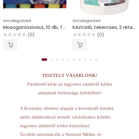
Uncategorized
Uncategorized
Mosogatószivacs, 10 db, TUTI “Soft”
Kéztörlő, tekercses, 2 rétegű, 500 lap, VICTORIA HYGIENE, “Fine XXL”
(0)
(0)
Értékelés:
Értékelés:
0
0
/
/
5
5
TISZTELT VÁSÁRLÓNK!
Fizetésnél kérje az ingyenes adattörlő kódot
adatainak biztonsága érdekében!
A Kormány döntése alapján a kereskedő minden
tartós adathordozó termék vásárlásakor köteles
ingyenes adattörlő kódot biztosítani.
További információk a Nemzeti Média- és