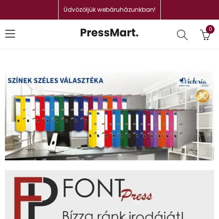
Üdvözöljük webáruházunkban!
0