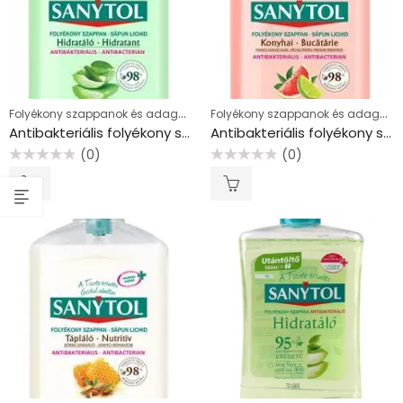
Folyékony szappanok és adagolók
Folyékony szappanok és adagolók
Antibakteriális folyékony szappan, 250 ml, SANYTOL “Hidratáló”, aloe vera és zöld tea
Antibakteriális folyékony szappan, 250 ml, SANYTOL “Konyhai”
(0)
(0)
Értékelés:
Értékelés:
0
0
/
/
5
5