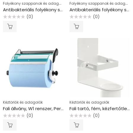
Folyékony szappanok és adagolók
Folyékony szappanok és adagolók
Antibakteriális folyékony szappan, 250 ml, SANYTOL “Tápláló”, mandulatej
Antibakteriális folyékony szappan, utántöltő, 500 ml, SANYTOL, zöld tea és aloe vera
(0)
(0)
Értékelés:
Értékelés:
0
0
/
/
5
5
Kéztörlők és adagolók
Kéztörlők és adagolók
Fali állvány, W1 renszer, Performance, TORK, fehér/türkiz
Fali tartó, fém, kézfertőtlenítőhöz, WEDO
(0)
(0)
Értékelés:
Értékelés:
0
0
/
/
5
5