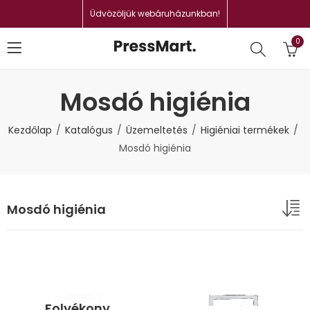
Üdvözöljük webáruházunkban!
0
Mosdó higiénia
Kezdőlap
Katalógus
Üzemeltetés
Higiéniai termékek
Mosdó higiénia
Mosdó higiénia
Folyékony