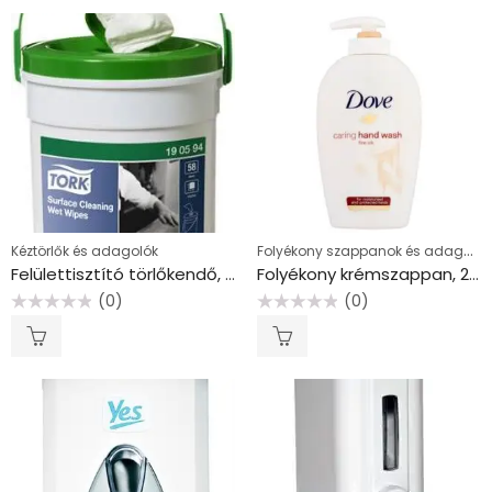
Folyékony szappanok és adagolók
Kéztörlők és adagolók
Felülettisztító törlőkendő, nedves, 1 rétegű, 58 lap, hordozható vödörben, W15 rendszer, TORK, fehér
Folyékony krémszappan, 250 ml, DOVE “Silk”
(0)
(0)
Értékelés:
Értékelés:
0
0
/
/
5
5