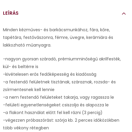
LEÍRÁS
Minden kézműves- és barkácsmunkához, fára, kőre,
tapétára, festővászonra, fémre, üvegre, kerámiára és
lakkozható műanyagra.
-nagyon gyorsan száradó, prémiumminőségű akrilfesték,
kül- és beltérre is
-kivételesen erős fedőképesség és kiadósság
-a festendő felületnek tisztának, száraznak, rozsda- és
zsírmentesnek kell lennie
-a nem festendő felületeket takarja, vagy ragassza le
-felületi egyenetlenségeket csiszolja és alapozza le
-a flakont használat előtt fel kell rázni (3 percig)
-végezzen próbaszórást: szórja kb. 2 perces időközökben
több vékony rétegben