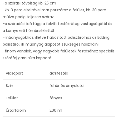
-a szórási távolság kb. 25 cm
-kb. 3 perc elteltével már porszáraz a felület, kb. 30 perc
múlva pedig teljesen száraz
-a száradási idő függ a felvitt festékréteg vastagságától és
a környezeti hőmérséklettől
-műanyagokhoz, illetve habosított polisztirolhoz az Edding
polisztirol, ill. műanyag alapozót szükséges használni
-finom vonalak, vagy nagyobb felületek festéséhez speciális
szórófej garnitúra kapható
Alcsoport
akrilfesték
Szín
fehér és árnyalatai
Felület
fényes
Űrtartalom
200 ml