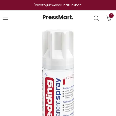
Üdvözöljük webáruházunkban!
0