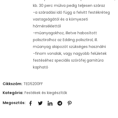
kb. 30 perc múlva pedig teljesen száraz
-a száradási idő függ a felvitt festékréteg
vastagságától és a környezeti
hőmérséklettől
-műanyagokhoz, illetve habosított
polisztirolhoz az Edding polisztirol, ill.
műanyag alapozót szükséges használni
-finom vonalak, vagy nagyobb felületek
festéséhez speciális szórófej garnitúra
kapható
Cikkszám:
TED5200FF
Kategória:
Festékek és kiegészítők
Megosztás: