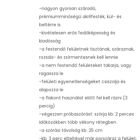
-nagyon gyorsan száradó,
prémiumminőségű akrilfesték, kül- és
beltérre is
-kivételesen erős fedőképesség és
kiadósság
-a festendő felületnek tisztának, száraznak,
rozsda- és zsírmentesnek kell lennie
-a nem festendő felületeket takarja, vagy
ragassza le
-felületi egyenetlenségeket csiszolja és
alapozza le
-a flakont használat előtt fel kell rázni (3
percig)
-végezzen próbaszórást: szórja kb. 2 perces
időközökben több vékony rétegben
-a szórási távolság kb. 25 cm
-kb. 3 perc elteltével már porszáraz a felület,