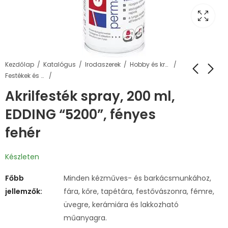
Kezdőlap
Katalógus
Irodaszerek
Hobby és kreatív termékek
Festékek és kiegészítők
Akrilfesték spray, 200 ml,
EDDING “5200”, fényes
fehér
Készleten
Főbb
Minden kézműves- és barkácsmunkához,
jellemzők:
fára, kőre, tapétára, festővászonra, fémre,
üvegre, kerámiára és lakkozható
műanyagra.