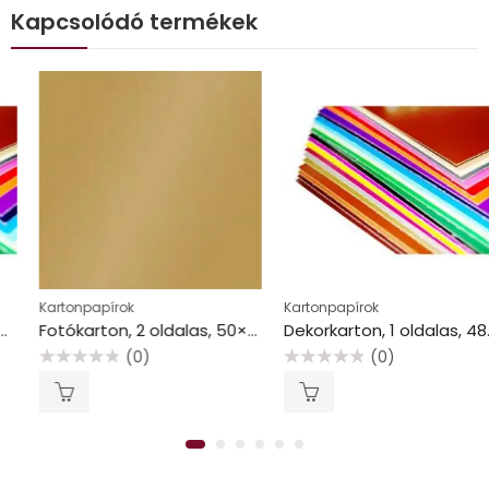
Kapcsolódó termékek
Kartonpapírok
Kartonpapírok
Fotókarton, 2 oldalas, 50×70 cm, 300 g/m2, arany
Dekorkarton, 1 oldalas, 48×68 cm, rózsaszín
(0)
(0)
Értékelés:
Értékelés:
0
0
/
/
5
5