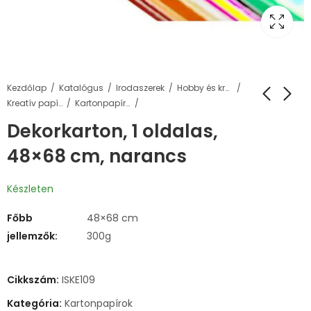
Kezdőlap
Katalógus
Irodaszerek
Hobby és kreatív termékek
Kreatív papírok
Kartonpapírok
Dekorkarton, 1 oldalas,
48×68 cm, narancs
Készleten
Főbb
48×68 cm
jellemzők:
300g
Cikkszám:
ISKE109
Kategória:
Kartonpapírok