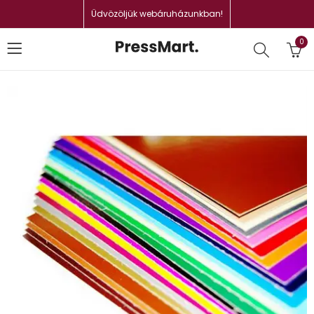
Üdvözöljük webáruházunkban!
0