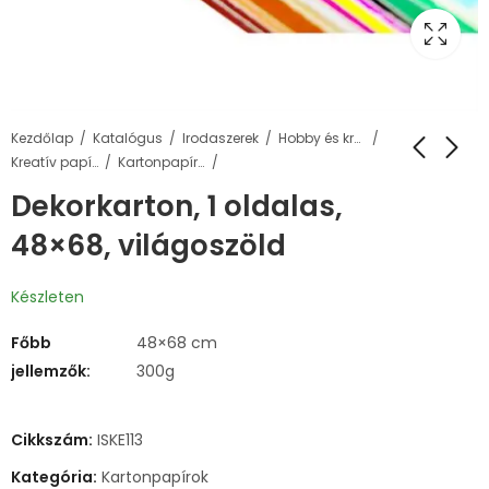
Kezdőlap
Katalógus
Irodaszerek
Hobby és kreatív termékek
Kreatív papírok
Kartonpapírok
Dekorkarton, 1 oldalas,
48×68, világoszöld
Készleten
Főbb
48×68 cm
jellemzők:
300g
Cikkszám:
ISKE113
Kategória:
Kartonpapírok