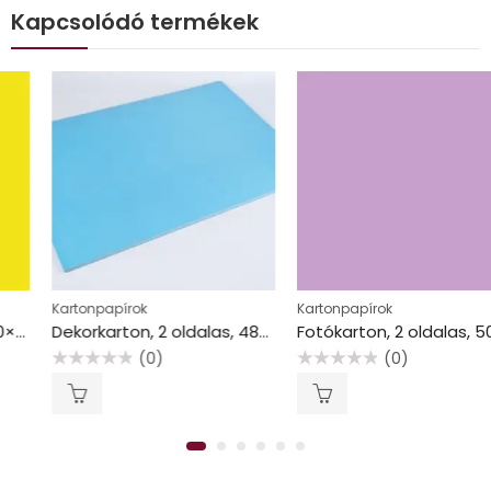
Kapcsolódó termékek
Kartonpapírok
Kartonpapírok
Dekorkarton, 2 oldalas, 48×68, világoskék
Fotókarton, 2 oldalas, 50×70 cm, 300 g/m2, viola
(0)
(0)
Értékelés:
Értékelés:
0
0
/
/
5
5