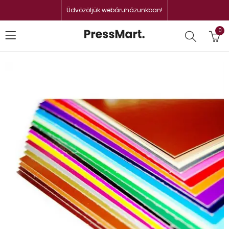
Üdvözöljük webáruházunkban!
0