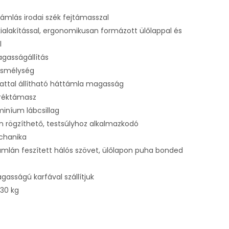
mlás irodai szék fejtámasszal
ialakítással, ergonomikusan formázott ülőlappal és
l
agasságállítás
lésmélység
attal állítható háttámla magasság
eréktámasz
miníum lábcsillag
 rögzíthető, testsúlyhoz alkalmazkodó
chanika
támlán feszített hálós szövet, ülőlapon puha bonded
gasságú karfával szállítjuk
130 kg