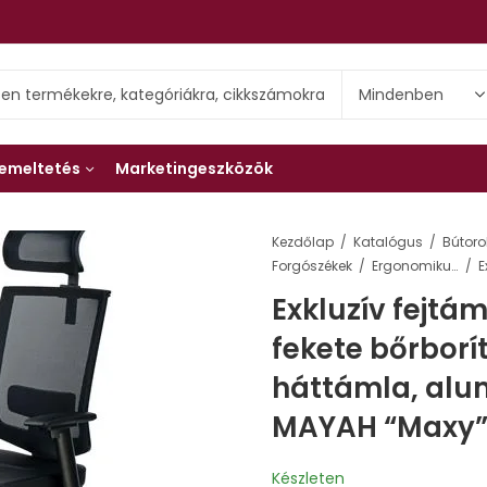
emeltetés
Marketingeszközök
Kezdőlap
Katalógus
Bútoro
Forgószékek
Ergonomikus forgószékek
Exkluzív fejtám
fekete bőrborít
háttámla, alu
MAYAH “Maxy
Készleten