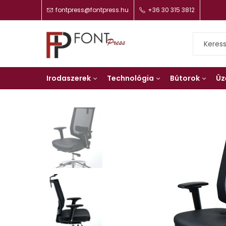
fontpress@fontpress.hu
+36 30 315 3812
Irodaszerek
Technológia
Bútorok
Üz