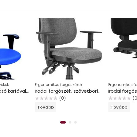
zékek
Ergonomikus forgószékek
Ergonomikus f
Irodai szék, állítható karfával, exkluzív kék szövetborítás, fekete lábkereszt, MAYAH “Energetic”
Irodai forgószék, szövetborítás, fekete lábkereszt, karfával, “Xenia ASYN “, világosszürke
(0)
(
Értékelés:
Értékelés:
Tovább
Tovább
0
0
/
/
5
5