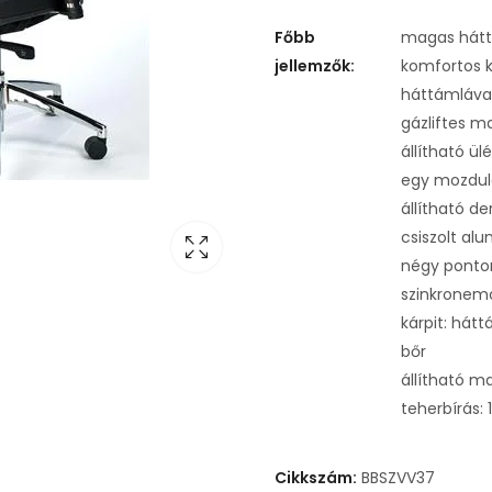
Főbb
magas háttá
jellemzők:
komfortos k
háttámláva
gázliftes m
állítható ü
egy mozdul
állítható d
csiszolt alu
négy ponton
szinkronem
kárpit: hát
bőr
állítható ma
teherbírás: 
Cikkszám:
BBSZVV37