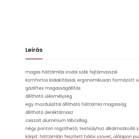
Leírás
magas háttámlás irodai szék fejtámasszal
komfortos kialakítással, ergonomikusan formázott ü
gázliftes magasságállítás
állítható ülésmélység
egy mozdulattal állítható háttámla magasság
állítható deréktámasz
csiszolt aluminíum lábcsillag
négy ponton rögzíthető, testsúlyhoz alkalmazkodó
kárpit: háttámlán feszített hálós szövet, ülőlapon 