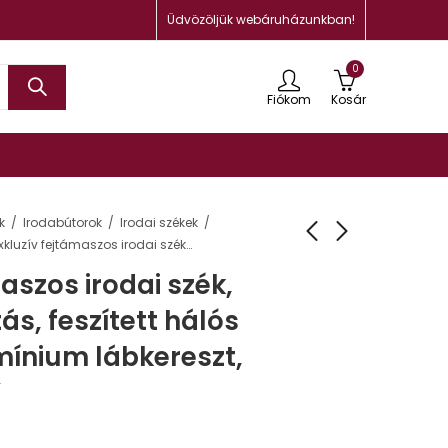
Üdvözöljük webáruházunkban!
0
Fiókom
Kosár
k
Irodabútorok
Irodai székek
Exkluzív fejtámaszos irodai szék, fekete bőrborítás, feszített hálós háttámla, alumínium lábkereszt, MAYAH “Maxy”
aszos irodai szék,
ás, feszített hálós
mínium lábkereszt,
”