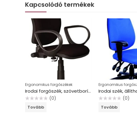
Kapcsolódó termékek
Ergonomikus forgószékek
Ergonomikus forgós
Irodai forgószék, szövetborítás, fekete lábkereszt, “Nuvola”, piros
Irodai forgószék, szövetborítás, fekete lábkereszt, “Nuvola”, fekete
(0)
(0)
Értékelés:
Értékelés:
Tovább
Tovább
0
0
/
/
5
5