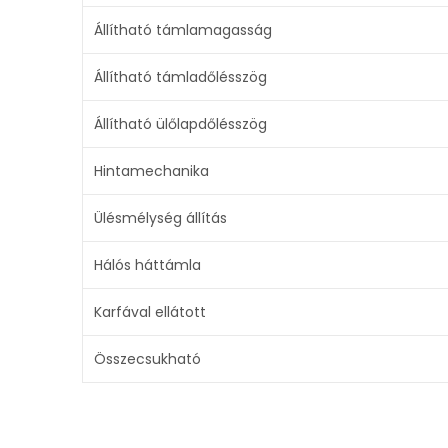
Állítható támlamagasság
Állítható támladőlésszög
Állítható ülőlapdőlésszög
Hintamechanika
Ülésmélység állítás
Hálós háttámla
Karfával ellátott
Összecsukható