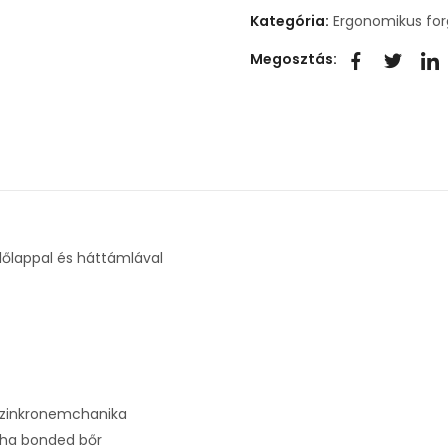
Kategória:
Ergonomikus fo
Megosztás:
lőlappal és háttámlával
 szinkronemchanika
puha bonded bőr