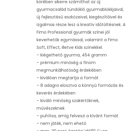
körében sikerre számíthat az új
gyurmacsalád tündöklő gyurmablokkjaival,
új fejlesztésű eszközeivel, kiegészítőivel és
izgalmas része lesz a kreatív időtöltésnek. A
Fimo Professional gyurmák színei jól
keverhetők egymással, valamint a Fimo
Soft, Effect, illetve Kids színekkel.
– kiégethető gyurma, 454 gramm
– prémium minőség a finom
megmunkálhatóság érdekében
– kiválóan megtartja a formát
– 8 adagra elosztva a könnyű formázás és
keverés érdekében
– kiváló minőség szakértőknek,
művészeknek
– puhítsa, amíg felveszi a kívánt formát
– nem játék, nem ehető
– max. 30 perc égetési idő110 C-on