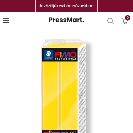
Üdvözöljük webáruházunkban!
0