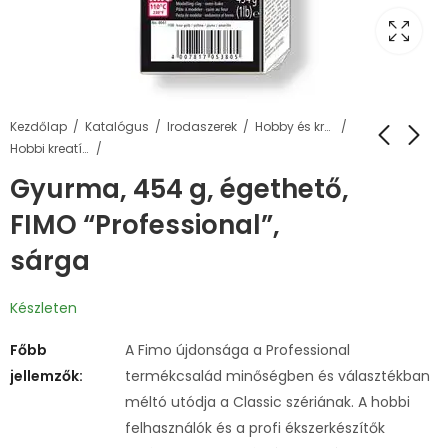
Kezdőlap
Katalógus
Irodaszerek
Hobby és kreatív termékek
Hobbi kreatív gyurma
Gyurma, 454 g, égethető,
FIMO “Professional”,
sárga
Készleten
Főbb
A Fimo újdonsága a Professional
jellemzők:
termékcsalád minőségben és választékban
méltó utódja a Classic szériának. A hobbi
felhasználók és a profi ékszerkészítők