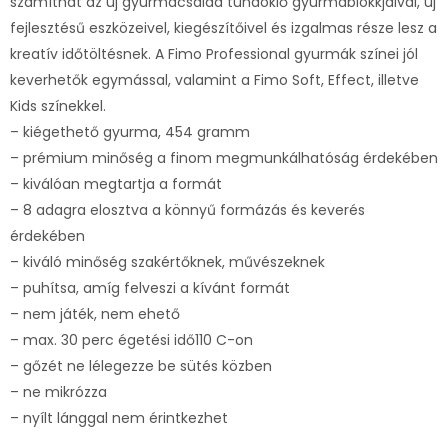
számíthat az új gyurmacsalád tündöklő gyurmablokkjaival, új
fejlesztésű eszközeivel, kiegészítőivel és izgalmas része lesz a
kreatív időtöltésnek. A Fimo Professional gyurmák színei jól
keverhetők egymással, valamint a Fimo Soft, Effect, illetve
Kids színekkel.
– kiégethető gyurma, 454 gramm
– prémium minőség a finom megmunkálhatóság érdekében
– kiválóan megtartja a formát
– 8 adagra elosztva a könnyű formázás és keverés
érdekében
– kiváló minőség szakértőknek, művészeknek
– puhítsa, amíg felveszi a kívánt formát
– nem játék, nem ehető
– max. 30 perc égetési idő110 C-on
– gőzét ne lélegezze be sütés közben
– ne mikrózza
– nyílt lánggal nem érintkezhet