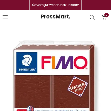
Üdvözöljük webáruházunkban!
0