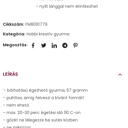
– nyílt lánggal nem érintkezhet
Cikkszám:
FM8010779
Kategória:
Hobbi kreatív gyurma
Megosztás:
LEÍRÁS
‘- bőrhatású égethető gyurma, 57 gramm
– puhítsa, amíg felveszi a kívánt formát!
– nem ehető
– max. 20-30 perc égetési idő 110 C-on
– gőzét ne lélegezze be sütés közben
– ne mikrózza