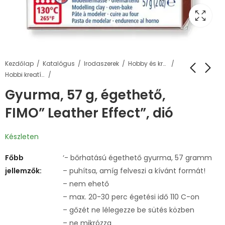
Kezdőlap
Katalógus
Irodaszerek
Hobby és kreatív termékek
Hobbi kreatív gyurma
Gyurma, 57 g, égethető,
FIMO” Leather Effect”, dió
Készleten
Főbb
‘- bőrhatású égethető gyurma, 57 gramm
jellemzők:
– puhítsa, amíg felveszi a kívánt formát!
– nem ehető
– max. 20-30 perc égetési idő 110 C-on
– gőzét ne lélegezze be sütés közben
– ne mikrózza