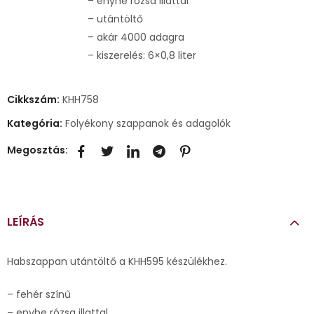
– enyhe rózsa illattal
– utántöltő
– akár 4000 adagra
– kiszerelés: 6×0,8 liter
Cikkszám:
KHH758
Kategória:
Folyékony szappanok és adagolók
Megosztás:
LEÍRÁS
Habszappan utántöltő a KHH595 készülékhez.
– fehér színű
– enyhe rózsa illattal