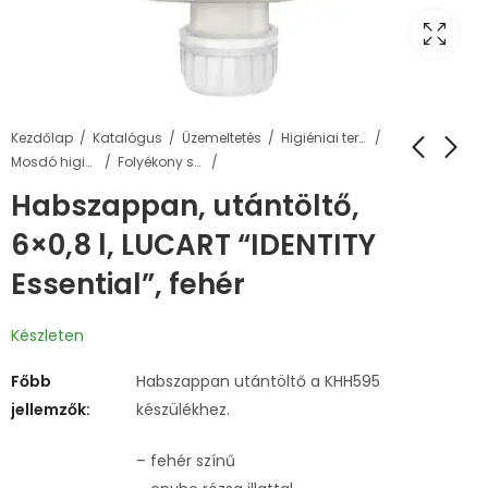
Kezdőlap
Katalógus
Üzemeltetés
Higiéniai termékek
Mosdó higiénia
Folyékony szappanok és adagolók
Habszappan, utántöltő,
6×0,8 l, LUCART “IDENTITY
Essential”, fehér
Készleten
Főbb
Habszappan utántöltő a KHH595
jellemzők:
készülékhez.
– fehér színű