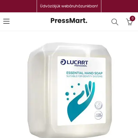
Üdvözöljük webáruházunkban!
0