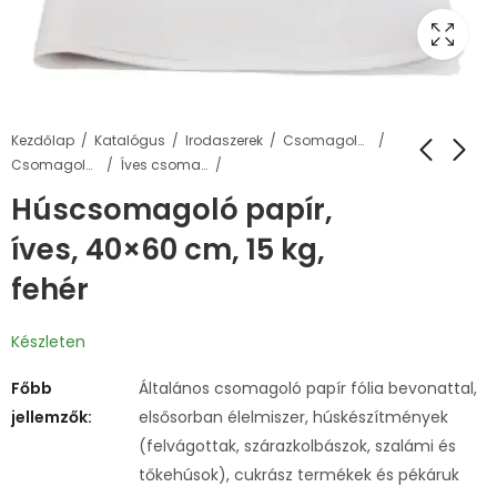
Kezdőlap
Katalógus
Irodaszerek
Csomagolás, tárolás
Csomagolópapírok
Íves csomagolópapírok
Húscsomagoló papír,
íves, 40×60 cm, 15 kg,
fehér
Készleten
Főbb
Általános csomagoló papír fólia bevonattal,
jellemzők:
elsősorban élelmiszer, húskészítmények
(felvágottak, szárazkolbászok, szalámi és
tőkehúsok), cukrász termékek és pékáruk