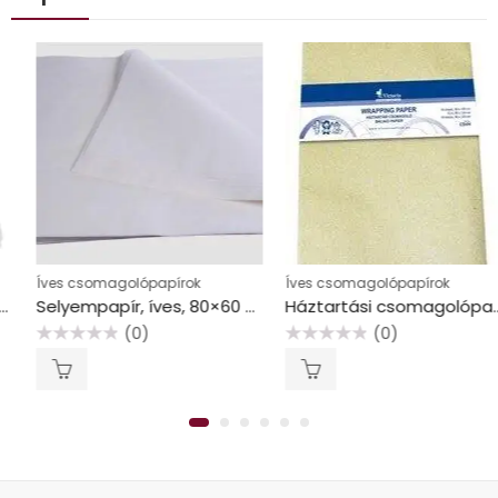
Íves csomagolópapírok
Íves csomagolópapírok
Selyempapír, íves, 80×60 cm, 10 kg
Háztartási csomagolópapír, íves, 80×120 cm, 10 ív, VICTORIA FACILITY
(0)
(0)
Értékelés:
Értékelés:
0
0
/
/
5
5