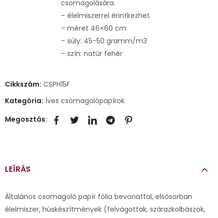
csomagolására.
– élelmiszerrel érintkezhet
– méret 46×60 cm
– súly: 45-50 gramm/m3
– szín: natúr fehér
Cikkszám:
CSPH15F
Kategória:
Íves csomagolópapírok
Megosztás:
LEÍRÁS
Általános csomagoló papír fólia bevonattal, elsősorban
élelmiszer, húskészítmények (felvágottak, szárazkolbászok,