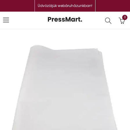
Üdvözöljük webáruházunkban!
0