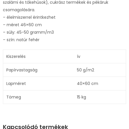
szalámi és tőkehúsok), cukrász termékek és pékáruk
csomagolására.
– élelmiszerrel érintkezhet
– méret 46×60 cm
– súly: 45-50 gramm/m3
– szín: natúr fehér
Kiszerelés
ív
Papírvastagság
50 g/m2
Lapméret
40×60 cm
Tömeg
15 kg
Kapcsolódó termékek