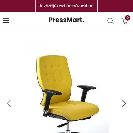
Üdvözöljük webáruházunkban!
0