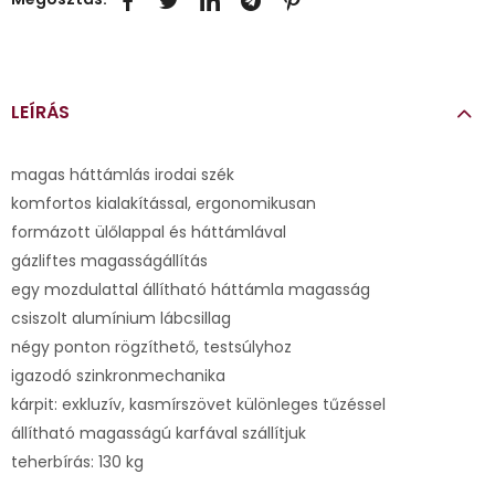
LEÍRÁS
magas háttámlás irodai szék
komfortos kialakítással, ergonomikusan
formázott ülőlappal és háttámlával
gázliftes magasságállítás
egy mozdulattal állítható háttámla magasság
csiszolt alumínium lábcsillag
négy ponton rögzíthető, testsúlyhoz
igazodó szinkronmechanika
kárpit: exkluzív, kasmírszövet különleges tűzéssel
állítható magasságú karfával szállítjuk
teherbírás: 130 kg