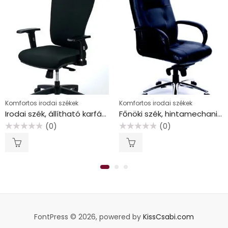
Komfortos irodai székek
Komfortos irodai székek
Irodai szék, állítható karfával, fekete szövetborítás, fekete lábkereszt, MAYAH “Greg”
Főnöki szék, hintamechanikával, fekete bőrborítás, króm lábkereszt, MAYAH “Enterprise”
(0)
(0)
Értékelés:
Értékelés:
0
0
/
/
5
5
FontPress © 2026, powered by
KissCsabi.com