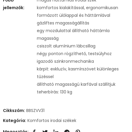
jellemzők:
komfortos kialakítással, ergonomikusan
formázott ülőlappal és háttámlával
gázliftes magasságállítás
egy mozdulattal állítható háttámla
magasság
csiszolt alumínium lábcsillag
négy ponton rögzíthető, testsúlyhoz
igazodó szinkronmechanika
kárpit: exkluzív, kasmírszövet különleges
tűzéssel
állítható magasságú karfával szállítjuk
teherbírás: 130 kg
Cikkszám:
BBSZVV31
Kategória:
Komfortos irodai székek
Megosztás: