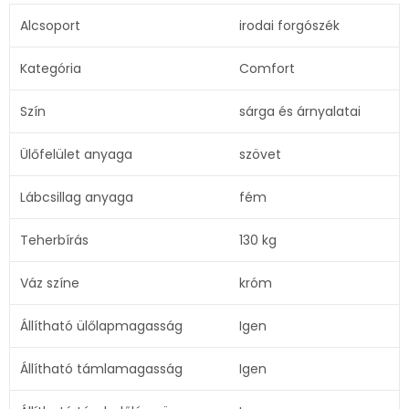
Alcsoport
irodai forgószék
Kategória
Comfort
Szín
sárga és árnyalatai
Ülőfelület anyaga
szövet
Lábcsillag anyaga
fém
Teherbírás
130 kg
Váz színe
króm
Állítható ülőlapmagasság
Igen
Állítható támlamagasság
Igen