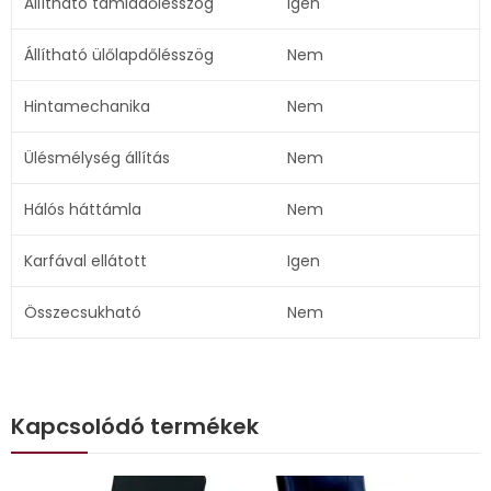
Állítható támladőlésszög
Igen
Állítható ülőlapdőlésszög
Nem
Hintamechanika
Nem
Ülésmélység állítás
Nem
Hálós háttámla
Nem
Karfával ellátott
Igen
Összecsukható
Nem
Kapcsolódó termékek