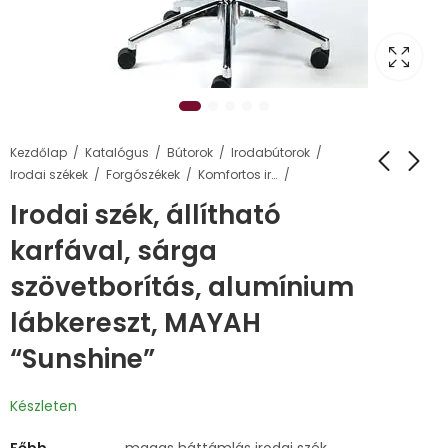
Kezdőlap
Katalógus
Bútorok
Irodabútorok
Irodai székek
Forgószékek
Komfortos irodai székek
Irodai szék, állítható
karfával, sárga
szövetborítás, alumínium
lábkereszt, MAYAH
“Sunshine”
Készleten
Főbb
magas háttámlás irodai szék