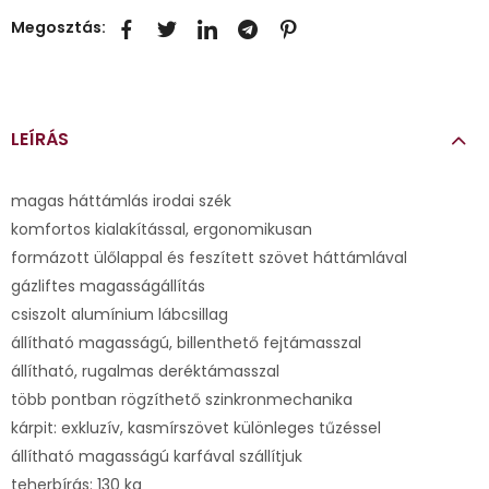
Megosztás:
LEÍRÁS
magas háttámlás irodai szék
komfortos kialakítással, ergonomikusan
formázott ülőlappal és feszített szövet háttámlával
gázliftes magasságállítás
csiszolt alumínium lábcsillag
állítható magasságú, billenthető fejtámasszal
állítható, rugalmas deréktámasszal
több pontban rögzíthető szinkronmechanika
kárpit: exkluzív, kasmírszövet különleges tűzéssel
állítható magasságú karfával szállítjuk
teherbírás: 130 kg