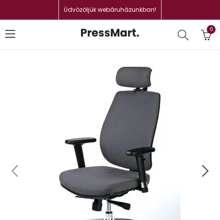
Üdvözöljük webáruházunkban!
0