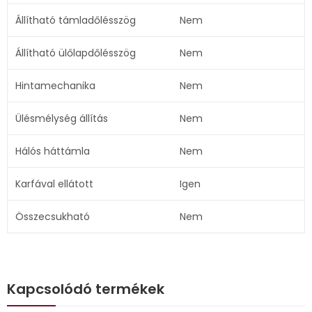
Állítható támladőlésszög
Nem
Állítható ülőlapdőlésszög
Nem
Hintamechanika
Nem
Ülésmélység állítás
Nem
Hálós háttámla
Nem
Karfával ellátott
Igen
Összecsukható
Nem
Kapcsolódó termékek