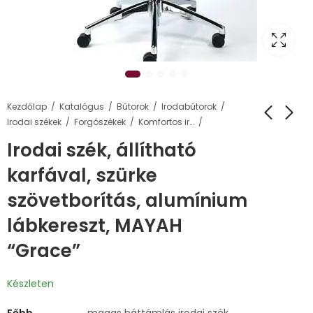
Kezdőlap
Katalógus
Bútorok
Irodabútorok
Irodai székek
Forgószékek
Komfortos irodai székek
Irodai szék, állítható
karfával, szürke
szövetborítás, alumínium
lábkereszt, MAYAH
“Grace”
Készleten
Főbb
magas háttámlás irodai szék