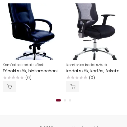
Komfortos irodai székek
Komfortos irodai székek
Főnöki szék, hintamechanikával, fekete bőrborítás, króm lábkereszt, MAYAH “Enterprise”
Irodai szék, karfás, fekete szövetborítás, feszített hálós háttámla, króm lábkereszt, MAYAH “Spirit”
(0)
(0)
Értékelés:
Értékelés:
0
0
/
/
5
5