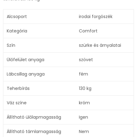
Alcsoport
irodai forgószék
Kategória
Comfort
Szín
szürke és árnyalatai
Ülőfelület anyaga
szövet
Lábcsillag anyaga
fém
Teherbírás
130 kg
Váz színe
króm
Állítható ülőlapmagasság
Igen
Állítható támlamagasság
Nem