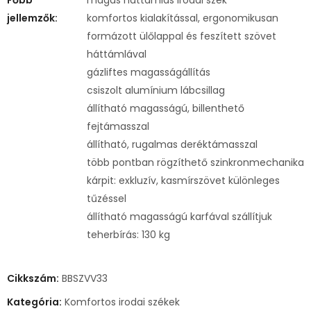
jellemzők:
komfortos kialakítással, ergonomikusan
formázott ülőlappal és feszített szövet
háttámlával
gázliftes magasságállítás
csiszolt alumínium lábcsillag
állítható magasságú, billenthető
fejtámasszal
állítható, rugalmas deréktámasszal
több pontban rögzíthető szinkronmechanika
kárpit: exkluzív, kasmírszövet különleges
tűzéssel
állítható magasságú karfával szállítjuk
teherbírás: 130 kg
Cikkszám:
BBSZVV33
Kategória:
Komfortos irodai székek