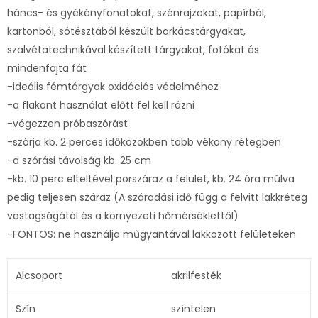
háncs- és gyékényfonatokat, szénrajzokat, papírból,
kartonból, sótésztából készült barkácstárgyakat,
szalvétatechnikával készített tárgyakat, fotókat és
mindenfajta fát
-ideális fémtárgyak oxidációs védelméhez
-a flakont használat előtt fel kell rázni
-végezzen próbaszórást
-szórja kb. 2 perces időközökben több vékony rétegben
-a szórási távolság kb. 25 cm
-kb. 10 perc elteltével porszáraz a felület, kb. 24 óra múlva
pedig teljesen száraz (A száradási idő függ a felvitt lakkréteg
vastagságától és a környezeti hőmérséklettől)
-FONTOS: ne használja műgyantával lakkozott felületeken
Alcsoport
akrilfesték
Szín
színtelen