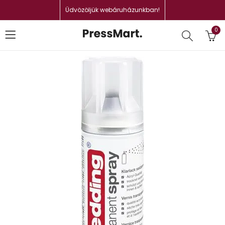
Üdvözöljük webáruházunkban!
0