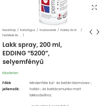
Kezdőlap
Katalógus
Irodaszerek
Hobby és kreatív termékek
Festékek és kiegészítők
Lakk spray, 200 ml,
EDDING “5200”,
selyemfényű
Készleten
Főbb
Mindenféle kül- és beltéri kézműves-,
jellemzők:
hobbi-, és barkácsmunka matt
lakkozásához.