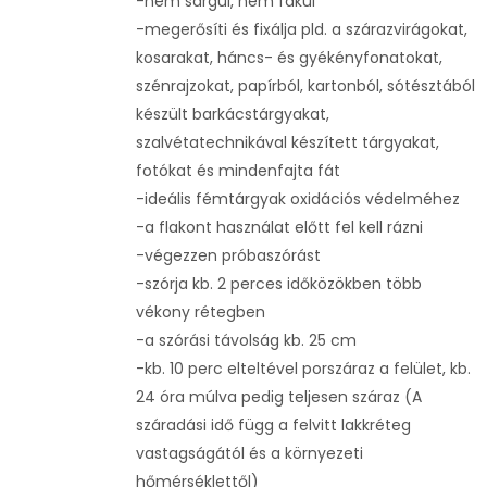
-nem sárgul, nem fakul
-megerősíti és fixálja pld. a szárazvirágokat,
kosarakat, háncs- és gyékényfonatokat,
szénrajzokat, papírból, kartonból, sótésztából
készült barkácstárgyakat,
szalvétatechnikával készített tárgyakat,
fotókat és mindenfajta fát
-ideális fémtárgyak oxidációs védelméhez
-a flakont használat előtt fel kell rázni
-végezzen próbaszórást
-szórja kb. 2 perces időközökben több
vékony rétegben
-a szórási távolság kb. 25 cm
-kb. 10 perc elteltével porszáraz a felület, kb.
24 óra múlva pedig teljesen száraz (A
száradási idő függ a felvitt lakkréteg
vastagságától és a környezeti
hőmérséklettől)