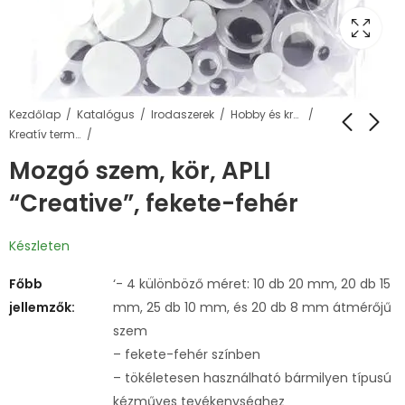
Kezdőlap
Katalógus
Irodaszerek
Hobby és kreatív termékek
Kreatív termékek
Mozgó szem, kör, APLI
“Creative”, fekete-fehér
Készleten
Főbb
‘- 4 különböző méret: 10 db 20 mm, 20 db 15
jellemzők:
mm, 25 db 10 mm, és 20 db 8 mm átmérőjű
szem
– fekete-fehér színben
– tökéletesen használható bármilyen típusú
kézműves tevékenységhez