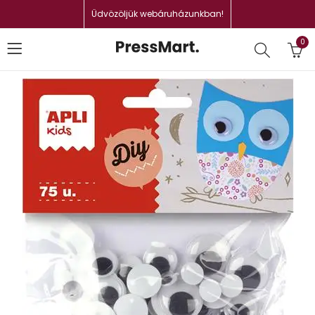
Üdvözöljük webáruházunkban!
0