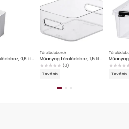
Tárolódobozok
Tárolódobozok
Műanyag tárolódoboz, 0,6 liter, SMARTSTORE “Compact Mini”, fehér
Műanyag tárolódoboz, 1,5 liter, SMARTSTORE “Compact Clear S”, átlátszó
(0)
(
Értékelés:
Értékelés:
Tovább
Tovább
0
0
/
/
5
5