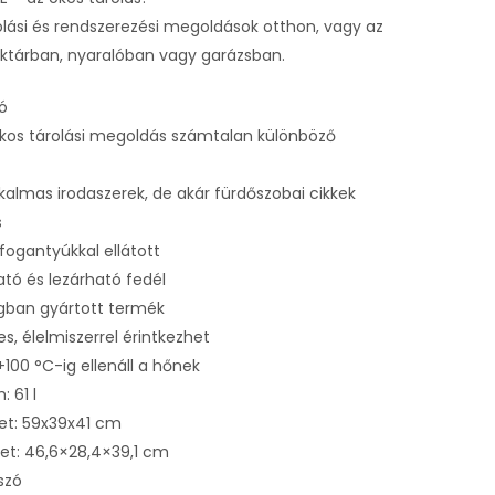
lási és rendszerezési megoldások otthon, vagy az
aktárban, nyaralóban vagy garázsban.
ó
kos tárolási megoldás számtalan különböző
lkalmas irodaszerek, de akár fürdőszobai cikkek
s
fogantyúkkal ellátott
ató és lezárható fedél
gban gyártott termék
, élelmiszerrel érintkezhet
+100 °C-ig ellenáll a hőnek
: 61 l
et: 59x39x41 cm
et: 46,6×28,4×39,1 cm
tszó