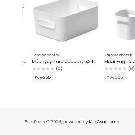
Tárolódobozok
Tárolódobozok
Műanyag tárolódoboz, 0,6 liter, SMARTSTORE “Compact Clear XS”, átlátszó
Műanyag tárolódoboz, 5,3 liter, SMARTSTORE “Compact M”, fehér
(0)
(0)
Értékelés:
Értékelés:
Tovább
Tovább
0
0
/
/
5
5
FontPress © 2026, powered by
KissCsabi.com