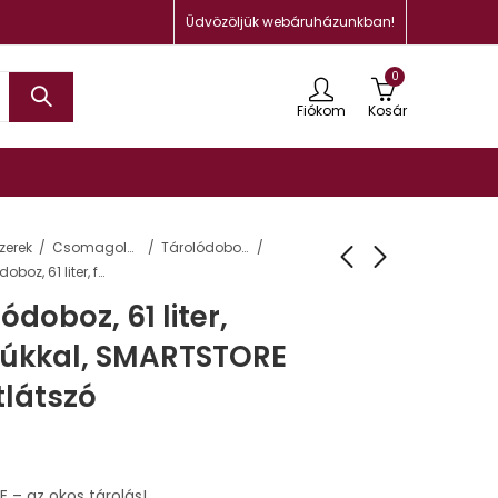
Üdvözöljük webáruházunkban!
0
Fiókom
Kosár
zerek
Csomagolás, tárolás
Tárolódobozok, ládák és kosarak
Műanyag tárolódoboz, 61 liter, fekete fogantyúkkal, SMARTSTORE “Classic 65”, átlátszó
doboz, 61 liter,
yúkkal, SMARTSTORE
tlátszó
– az okos tárolás!