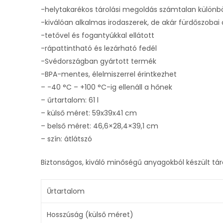
-helytakarékos tárolási megoldás számtalan külön
-kiválóan alkalmas irodaszerek, de akár fürdőszobai c
-tetővel és fogantyúkkal ellátott
-rápattintható és lezárható fedél
-Svédországban gyártott termék
-BPA-mentes, élelmiszerrel érintkezhet
– -40 °C – +100 °C-ig ellenáll a hőnek
– űrtartalom: 61 l
– külső méret: 59x39x41 cm
– belső méret: 46,6×28,4×39,1 cm
– szín: átlátszó
Biztonságos, kiváló minőségű anyagokból készült t
Űrtartalom
Hosszúság (külső méret)