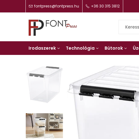
fontpress@fontpress.hu
+36 30 315 3812
Irodaszerek
Technológia
Bútorok
Üz