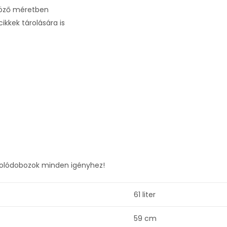
böző méretben
ikkek tárolására is
árolódobozok minden igényhez!
61 liter
59 cm