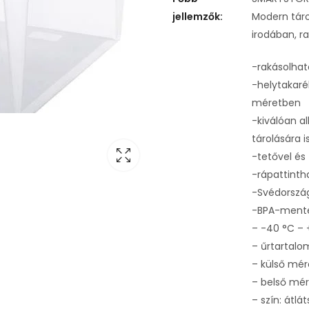
jellemzők:
Modern táro
irodában, r
-rakásolhat
-helytakaré
méretben
-kiválóan a
tárolására i
-tetővel és 
-rápattinth
-Svédorszá
-BPA-mentes
– -40 °C – 
– űrtartalom
– külső mér
– belső mér
– szín: átlá