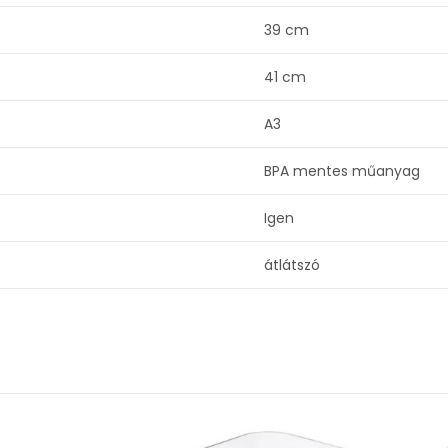
39 cm
41 cm
A3
BPA mentes műanyag
Igen
átlátszó