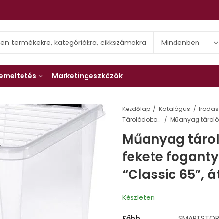
emeltetés
Marketingeszközök
Kezdőlap
Katalógus
Irodas
Tárolódobozok
Műanyag tároló
fekete fogant
“Classic 65”, á
Készleten
Főbb
SMARTSTORE 