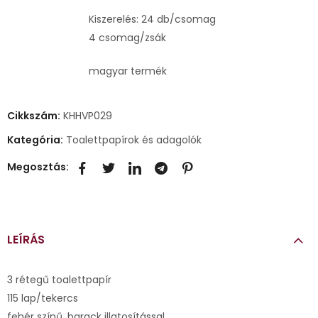
Kiszerelés: 24 db/csomag
4 csomag/zsák
magyar termék
Cikkszám:
KHHVP029
Kategória:
Toalettpapírok és adagolók
Megosztás:
LEÍRÁS
3 rétegű toalettpapír
115 lap/tekercs
fehér színű, barack illatosítással