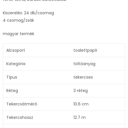
Kiszerelés: 24 db/csomag
4 csomag/zsák
magyar termék
Alcsoport
toalettpapír
Kategória
töltőanyag
Típus
tekercses
Réteg
3 réteg
Tekercsátmérő
10.6 cm
Tekercshossz
12.7 m