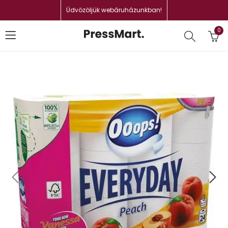
Üdvözöljük webáruházunkban!
0