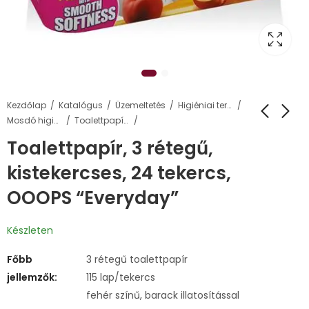
Kezdőlap
Katalógus
Üzemeltetés
Higiéniai termékek
Mosdó higiénia
Toalettpapírok és adagolók
Toalettpapír, 3 rétegű,
kistekercses, 24 tekercs,
OOOPS “Everyday”
Készleten
Főbb
3 rétegű toalettpapír
jellemzők:
115 lap/tekercs
fehér színű, barack illatosítással