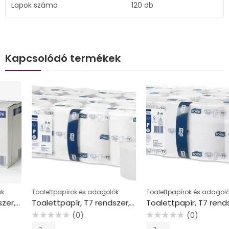
Lapok száma
120 db
Kapcsolódó termékek
Toalettpapírok és adagolók
Toalettpapírok és adagolók
Toalettpapír, T7 rendszer, 1 rétegű, 13,1 cm átmérő, Universal, TORK ” Mid-size”, fehér
Toalettpapír, T7 rendszer, 2 rétegű, 13,1 cm átmérő, Premium, TORK “Mid-size”, fehér
(0)
(0)
Értékelés:
Értékelés: