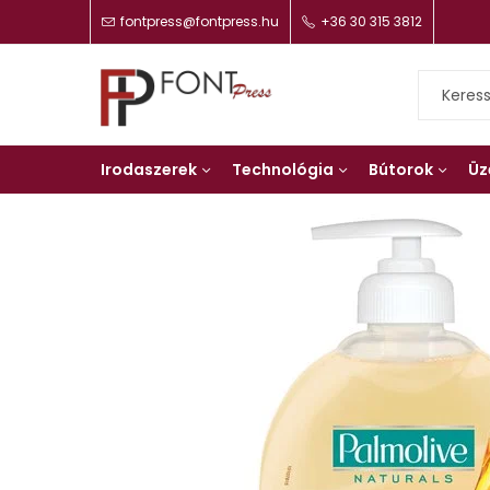
fontpress@fontpress.hu
+36 30 315 3812
Irodaszerek
Technológia
Bútorok
Üz