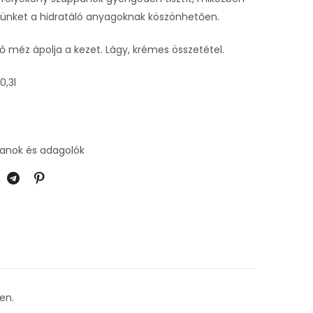
őrünket a hidratáló anyagoknak köszönhetően.
ő méz ápolja a kezet. Lágy, krémes összetétel.
0,3l
anok és adagolók
en.