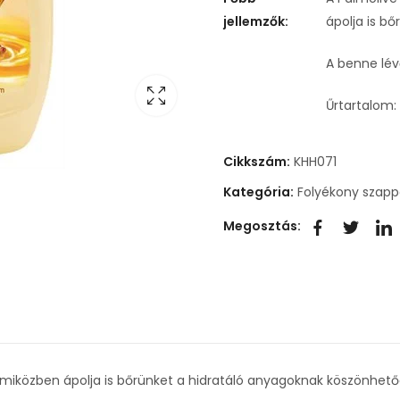
jellemzők:
ápolja is b
A benne lév
Űrtartalom: 
Cikkszám:
KHH071
Kategória:
Folyékony szapp
Megosztás:
 miközben ápolja is bőrünket a hidratáló anyagoknak köszönhető