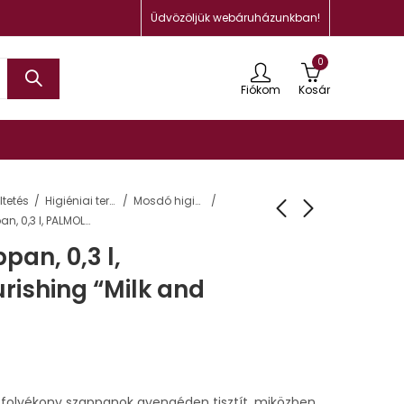
Üdvözöljük webáruházunkban!
0
Fiókom
Kosár
tetés
Higiéniai termékek
Mosdó higiénia
Folyékony szappan, 0,3 l, PALMOLIVE Nourishing “Milk and Honey”
pan, 0,3 l,
rishing “Milk and
 folyékony szappanok gyengéden tisztít, miközben