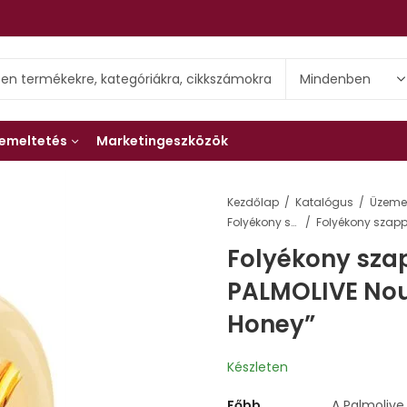
emeltetés
Marketingeszközök
Kezdőlap
Katalógus
Üzemel
Folyékony szappanok és adagolók
Folyékony szap
PALMOLIVE Nou
Honey”
Készleten
Főbb
A Palmolive