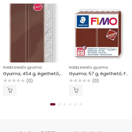
Hobbi kreatív gyurma
Hobbi kreatív gyurma
Gyurma, 454 g, égethető, FIMO “Soft”, csokoládé
Gyurma, 57 g, égethető, FIMO” Leather Effect”, dió
(0)
(0)
Értékelés:
Értékelés:
0
0
/
/
5
5