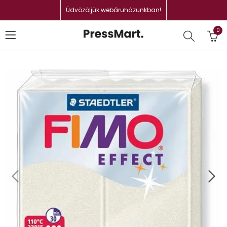
Üdvözöljük webáruházunkban!
0