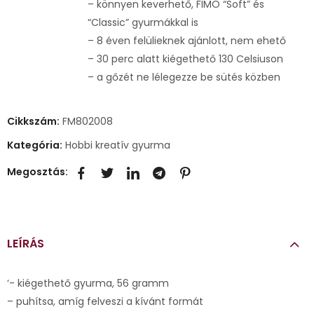
– könnyen keverhető, FIMO “Soft” és
“Classic” gyurmákkal is
– 8 éven felülieknek ajánlott, nem ehető
– 30 perc alatt kiégethető 130 Celsiuson
– a gőzét ne lélegezze be sütés közben
Cikkszám:
FM802008
Kategória:
Hobbi kreatív gyurma
Megosztás:
LEÍRÁS
‘- kiégethető gyurma, 56 gramm
– puhítsa, amíg felveszi a kívánt formát