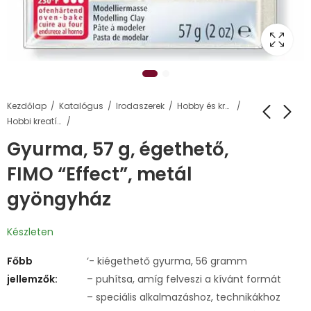
Kezdőlap
Katalógus
Irodaszerek
Hobby és kreatív termékek
Hobbi kreatív gyurma
Gyurma, 57 g, égethető,
FIMO “Effect”, metál
gyöngyház
Készleten
Főbb
‘- kiégethető gyurma, 56 gramm
jellemzők:
– puhítsa, amíg felveszi a kívánt formát
– speciális alkalmazáshoz, technikákhoz