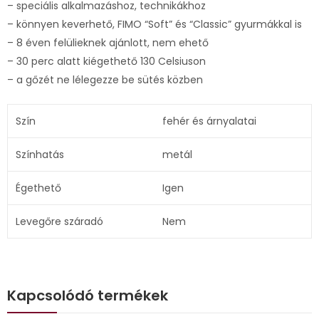
– speciális alkalmazáshoz, technikákhoz
– könnyen keverhető, FIMO “Soft” és “Classic” gyurmákkal is
– 8 éven felülieknek ajánlott, nem ehető
– 30 perc alatt kiégethető 130 Celsiuson
– a gőzét ne lélegezze be sütés közben
Szín
fehér és árnyalatai
Színhatás
metál
Égethető
Igen
Levegőre száradó
Nem
Kapcsolódó termékek