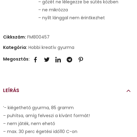
– gőzét ne lélegezze be sütés közben
– ne mikrózza
– nyílt lánggal nem érintkezhet
Cikkszám:
FM800457
Kategória:
Hobbi kreatív gyurma
Megosztás:
LEÍRÁS
‘- kiégethető gyurma, 85 gramm
– puhítsa, amíg felveszi a kívánt formát!
– nem játék, nem ehető
– max. 30 perc égetési idő110 C-on