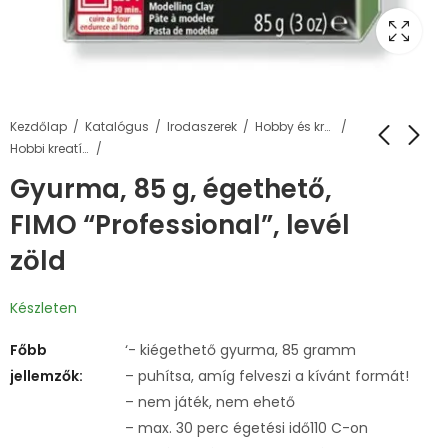
Kezdőlap
Katalógus
Irodaszerek
Hobby és kreatív termékek
Hobbi kreatív gyurma
Gyurma, 85 g, égethető,
FIMO “Professional”, levél
zöld
Készleten
Főbb
‘- kiégethető gyurma, 85 gramm
jellemzők:
– puhítsa, amíg felveszi a kívánt formát!
– nem játék, nem ehető
– max. 30 perc égetési idő110 C-on