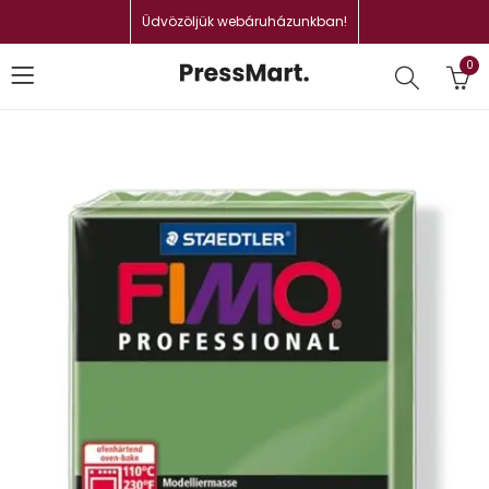
Üdvözöljük webáruházunkban!
0