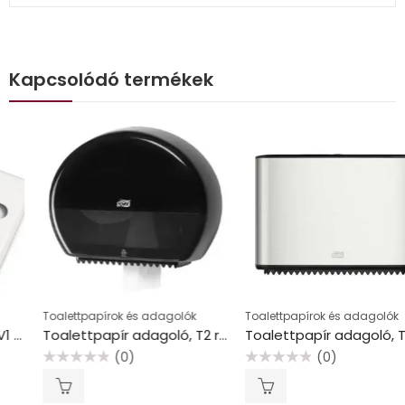
Kapcsolódó termékek
Toalettpapírok és adagolók
Toalettpapírok és adagolók
Toalettpapír adagoló, T2 rendszer, Elevation, TORK “Mini Jumbo”, fekete
Toalettpapír adagoló, T2 rendszer, Image Line, TORK “Mini Jumbo”, rozsdamentes
(0)
(0)
Értékelés:
Értékelés:
0
0
/
/
5
5