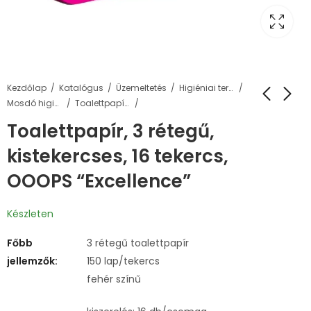
Kezdőlap
Katalógus
Üzemeltetés
Higiéniai termékek
Mosdó higiénia
Toalettpapírok és adagolók
Toalettpapír, 3 rétegű,
kistekercses, 16 tekercs,
OOOPS “Excellence”
Készleten
Főbb
3 rétegű toalettpapír
jellemzők:
150 lap/tekercs
fehér színű