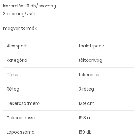
kiszerelés: 16 db/csomag
3 csomag/zsák
magyar termék
Alcsoport
toalettpapír
Kategória
töltőanyag
Típus
tekercses
Réteg
3 réteg
Tekercsátmérő
12.9 cm
Tekercshossz
19.3 m
Lapok száma
150 db