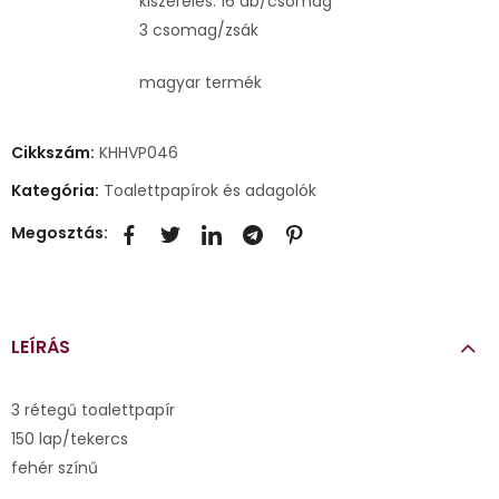
kiszerelés: 16 db/csomag
3 csomag/zsák
magyar termék
Cikkszám:
KHHVP046
Kategória:
Toalettpapírok és adagolók
Megosztás:
LEÍRÁS
3 rétegű toalettpapír
150 lap/tekercs
fehér színű