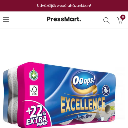
Üdvözöljük webáruházunkban!
0