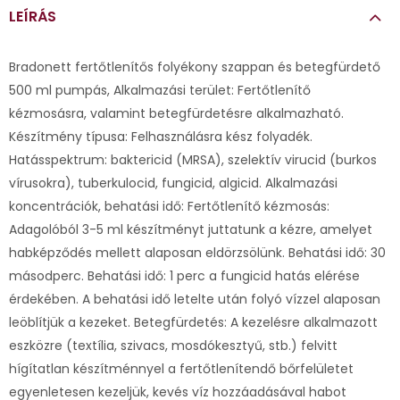
LEÍRÁS
Bradonett fertőtlenítős folyékony szappan és betegfürdető
500 ml pumpás, Alkalmazási terület: Fertőtlenítő
kézmosásra, valamint betegfürdetésre alkalmazható.
Készítmény típusa: Felhasználásra kész folyadék.
Hatásspektrum: baktericid (MRSA), szelektív virucid (burkos
vírusokra), tuberkulocid, fungicid, algicid. Alkalmazási
koncentrációk, behatási idő: Fertőtlenítő kézmosás:
Adagolóból 3-5 ml készítményt juttatunk a kézre, amelyet
habképződés mellett alaposan eldörzsölünk. Behatási idő: 30
másodperc. Behatási idő: 1 perc a fungicid hatás elérése
érdekében. A behatási idő letelte után folyó vízzel alaposan
leöblítjük a kezeket. Betegfürdetés: A kezelésre alkalmazott
eszközre (textília, szivacs, mosdókesztyű, stb.) felvitt
hígítatlan készítménnyel a fertőtlenítendő bőrfelületet
egyenletesen kezeljük, kevés víz hozzáadásával habot