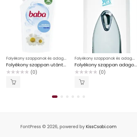
Folyékony szappanok és adagolók
Folyékony szappanok és adagolók
Folyékony szappan utántöltő, 0,5 l, BABA, kamilla
Folyékony szappan adagoló, “Yes”
(0)
(0)
Értékelés:
Értékelés:
0
0
/
/
5
5
FontPress © 2026, powered by
KissCsabi.com