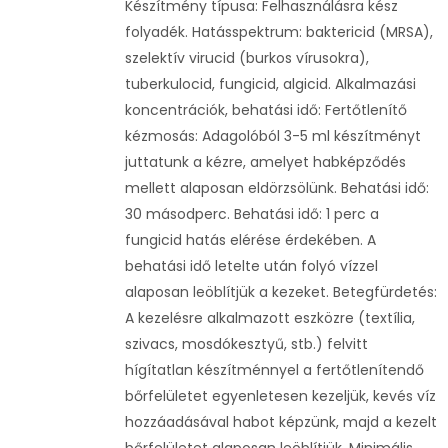
Készítmény típusa: Felhasználásra kész
folyadék. Hatásspektrum: baktericid (MRSA),
szelektív virucid (burkos vírusokra),
tuberkulocid, fungicid, algicid. Alkalmazási
koncentrációk, behatási idő: Fertőtlenítő
kézmosás: Adagolóból 3-5 ml készítményt
juttatunk a kézre, amelyet habképződés
mellett alaposan eldörzsölünk. Behatási idő:
30 másodperc. Behatási idő: 1 perc a
fungicid hatás elérése érdekében. A
behatási idő letelte után folyó vízzel
alaposan leöblítjük a kezeket. Betegfürdetés:
A kezelésre alkalmazott eszközre (textília,
szivacs, mosdókesztyű, stb.) felvitt
hígítatlan készítménnyel a fertőtlenítendő
bőrfelületet egyenletesen kezeljük, kevés víz
hozzáadásával habot képzünk, majd a kezelt
bőrfelületet alaposan leöblítjük. Minimális