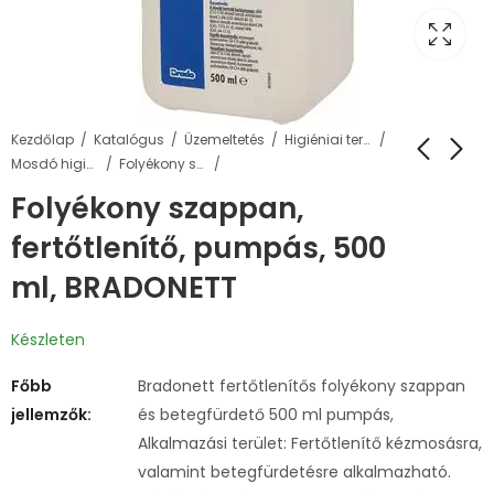
Kezdőlap
Katalógus
Üzemeltetés
Higiéniai termékek
Mosdó higiénia
Folyékony szappanok és adagolók
Folyékony szappan,
fertőtlenítő, pumpás, 500
ml, BRADONETT
Készleten
Főbb
Bradonett fertőtlenítős folyékony szappan
jellemzők:
és betegfürdető 500 ml pumpás,
Alkalmazási terület: Fertőtlenítő kézmosásra,
valamint betegfürdetésre alkalmazható.