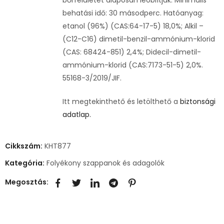
behatási idő: 30 másodperc. Hatóanyag:
etanol (96%) (CAS:64-17-5) 18,0%; Alkil –
(C12-C16) dimetil-benzil-ammónium-klorid
(CAS: 68424-851) 2,4%; Didecil-dimetil-
ammónium-klorid (CAS:7173-51-5) 2,0%.
55168-3/2019/JIF.
Itt megtekinthető és letölthető a
biztonsági
adatlap.
Cikkszám:
KHT877
Kategória:
Folyékony szappanok és adagolók
Megosztás: