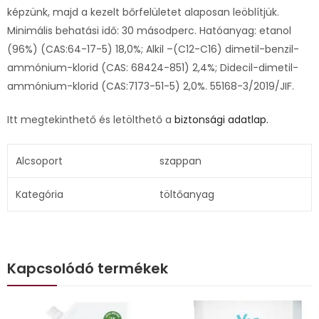
képzünk, majd a kezelt bőrfelületet alaposan leöblítjük.
Minimális behatási idő: 30 másodperc. Hatóanyag: etanol
(96%) (CAS:64-17-5) 18,0%; Alkil –(C12-C16) dimetil-benzil-
ammónium-klorid (CAS: 68424-851) 2,4%; Didecil-dimetil-
ammónium-klorid (CAS:7173-51-5) 2,0%. 55168-3/2019/JIF.
Itt megtekinthető és letölthető a
biztonsági adatlap.
Alcsoport
szappan
Kategória
töltőanyag
Kapcsolódó termékek