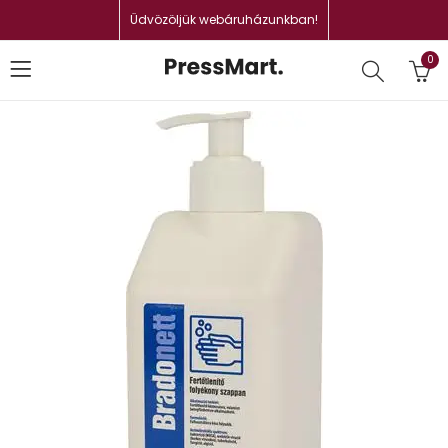
Üdvözöljük webáruházunkban!
0